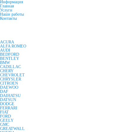
Информация
Главная
Услуги
Наши работы
Контакты
ACURA
ALFA ROMEO
AUDI
BEDFORD
BENTLEY
BMW
CADILLAC
CHERY
CHEVROLET
CHRYSLER
CITROEN
DAEWOO
DAF
DAIHATSU
DATSUN
DODGE
FERRARI
FIAT
FORD
GEELY
GMC
GREATWALL