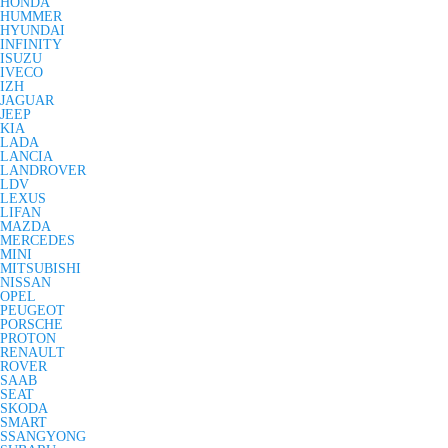
HONDA
HUMMER
HYUNDAI
INFINITY
ISUZU
IVECO
IZH
JAGUAR
JEEP
KIA
LADA
LANCIA
LANDROVER
LDV
LEXUS
LIFAN
MAZDA
MERCEDES
MINI
MITSUBISHI
NISSAN
OPEL
PEUGEOT
PORSCHE
PROTON
RENAULT
ROVER
SAAB
SEAT
SKODA
SMART
SSANGYONG