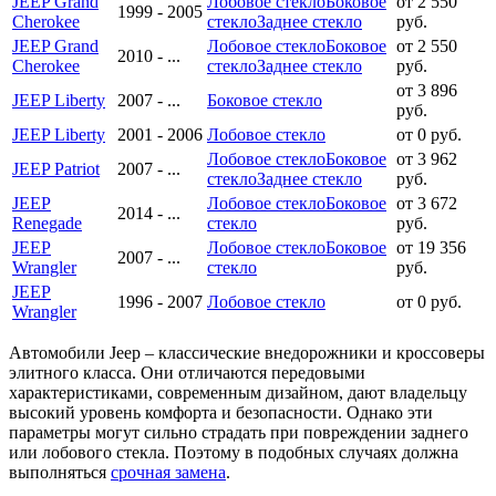
JEEP Grand
Лобовое стекло
Боковое
от 2 550
1999 - 2005
Cherokee
стекло
Заднее стекло
руб.
JEEP Grand
Лобовое стекло
Боковое
от 2 550
2010 - ...
Cherokee
стекло
Заднее стекло
руб.
от 3 896
JEEP Liberty
2007 - ...
Боковое стекло
руб.
JEEP Liberty
2001 - 2006
Лобовое стекло
от 0 руб.
Лобовое стекло
Боковое
от 3 962
JEEP Patriot
2007 - ...
стекло
Заднее стекло
руб.
JEEP
Лобовое стекло
Боковое
от 3 672
2014 - ...
Renegade
стекло
руб.
JEEP
Лобовое стекло
Боковое
от 19 356
2007 - ...
Wrangler
стекло
руб.
JEEP
1996 - 2007
Лобовое стекло
от 0 руб.
Wrangler
Автомобили Jeep – классические внедорожники и кроссоверы
элитного класса. Они отличаются передовыми
характеристиками, современным дизайном, дают владельцу
высокий уровень комфорта и безопасности. Однако эти
параметры могут сильно страдать при повреждении заднего
или лобового стекла. Поэтому в подобных случаях должна
выполняться
срочная замена
.