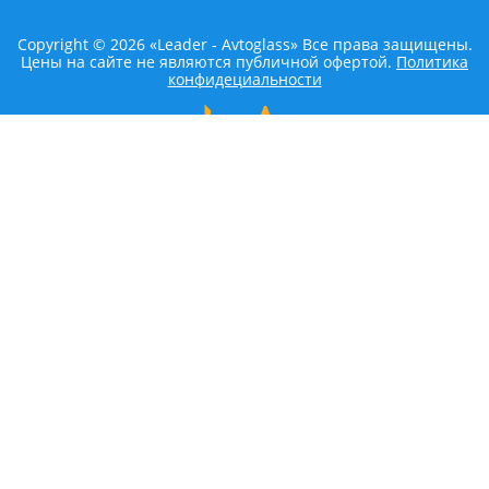
Copyright © 2026 «Leader - Avtoglass» Все права защищены.
Цены на сайте не являются публичной офертой.
Политика
конфидециальности
LEADER AVTOGLASS
Главная
Услуги
Наши работы
Контакты
КАТАЛОГ
ACURA
ALFA ROMEO
AUDI
BEDFORD
BENTLEY
BMW