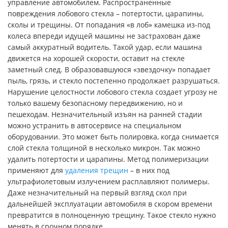
управление автомобилем. Распространенные
повреждения лобового стекла – потертости, царапины,
сколы и трещины. От попадания «в лоб» камешка из-под
колеса впереди идущей машины не застрахован даже
самый аккуратный водитель. Такой удар, если машина
движется на хорошей скорости, оставит на стекле
заметный след. В образовавшуюся «звездочку» попадает
пыль, грязь, и стекло постепенно продолжает разрушаться.
Нарушение целостности лобового стекла создает угрозу не
только вашему безопасному передвижению, но и
пешеходам. Незначительный изъян на ранней стадии
можно устранить в автосервисе на специальном
оборудовании. Это может быть полировка, когда снимается
слой стекла толщиной в несколько микрон. Так можно
удалить потертости и царапины. Метод полимеризации
применяют для
удаления трещин
– в них под
ультрафиолетовым излучением расплавляют полимеры.
Даже незначительный на первый взгляд скол при
дальнейшей эксплуатации автомобиля в скором времени
превратится в полноценную трещину. Такое стекло нужно
менять в срочном порядке.