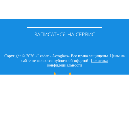
ЗАПИСАТЬСЯ НА СЕРВИС
Copyright © 2026 «Leader - Avtoglass» Все права защищены. Цены на
сайте не являются публичной офертой.
Политика
конфидециальности
LEADER AVTOGLASS
Главная
Услуги
Наши работы
Контакты