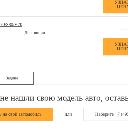
УЗНА
ЦЕН
70/S80/V70
—
Доп. опции:
УЗНА
ЦЕН
Задние
не нашли свою модель авто, оставь
у на свой автомобиль
или
Наберите +7 (495