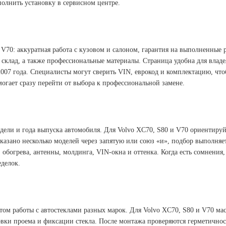
олнить установку в сервисном центре.
 V70: аккуратная работа с кузовом и салоном, гарантия на выполненные 
 склад, а также профессиональные материалы. Страница удобна для влад
2007 года. Специалисты могут сверить VIN, еврокод и комплектацию, чт
могает сразу перейти от выбора к профессиональной замене.
ели и года выпуска автомобиля. Для Volvo XC70, S80 и V70 ориентируйт
казано несколько моделей через запятую или союз «и», подбор выполняе
 обогрева, антенны, молдинга, VIN-окна и оттенка. Когда есть сомнени
еделок.
ытом работы с автостеклами разных марок. Для Volvo XC70, S80 и V70 м
ки проема и фиксации стекла. После монтажа проверяются герметичность