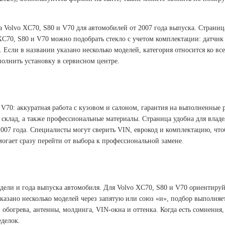
а Volvo XC70, S80 и V70 для автомобилей от 2007 года выпуска. Страни
XC70, S80 и V70 можно подобрать стекло с учетом комплектации: датчик 
Если в названии указано несколько моделей, категория относится ко все
олнить установку в сервисном центре.
 V70: аккуратная работа с кузовом и салоном, гарантия на выполненные 
 склад, а также профессиональные материалы. Страница удобна для влад
2007 года. Специалисты могут сверить VIN, еврокод и комплектацию, чт
могает сразу перейти от выбора к профессиональной замене.
ели и года выпуска автомобиля. Для Volvo XC70, S80 и V70 ориентируйт
казано несколько моделей через запятую или союз «и», подбор выполняе
 обогрева, антенны, молдинга, VIN-окна и оттенка. Когда есть сомнени
еделок.