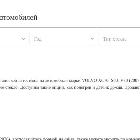
автомобилей
становкой автостёкол на автомобили марки VOLVO XC70, S80, V70 (2007 
ее стекло. Доступны такие опции, как подогрев и датчик дождя. Продают
2026), воспользуйтесь формой на сайте, также можете звонить по номер