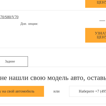
ЦЕН
70/S80/V70
—
Доп. опции:
УЗНА
ЦЕН
Задние
не нашли свою модель авто, оставь
у на свой автомобиль
или
Наберите +7 (495