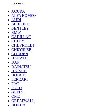
Каталог
ACURA
ALFA ROMEO
AUDI
BEDFORD
BENTLEY
BMW
CADILLAC
CHERY
CHEVROLET
CHRYSLER
CITROEN
DAEWOO
DAF
DAIHATSU
DATSUN
DODGE
FERRARI
FIAT
FORD
GEELY
GMC
GREATWALL
HONDA