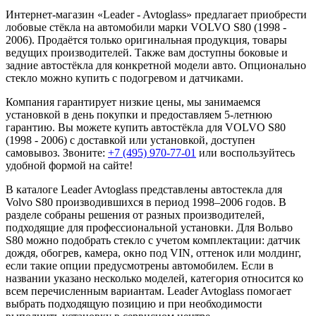
Интернет-магазин «Leader - Avtoglass» предлагает приобрести
лобовые стёкла на автомобили марки VOLVO S80 (1998 -
2006). Продаётся только оригинальная продукция, товары
ведущих производителей. Также вам доступны боковые и
задние автостёкла для конкретной модели авто. Опционально
стекло можно купить с подогревом и датчиками.
Компания гарантирует низкие цены, мы занимаемся
установкой в день покупки и предоставляем 5-летнюю
гарантию. Вы можете купить автостёкла для VOLVO S80
(1998 - 2006) с доставкой или установкой, доступен
самовывоз. Звоните:
+7 (495) 970-77-01
или воспользуйтесь
удобной формой на сайте!
В каталоге Leader Avtoglass представлены автостекла для
Volvo S80 производившихся в период 1998–2006 годов. В
разделе собраны решения от разных производителей,
подходящие для профессиональной установки. Для Вольво
S80 можно подобрать стекло с учетом комплектации: датчик
дождя, обогрев, камера, окно под VIN, оттенок или молдинг,
если такие опции предусмотрены автомобилем. Если в
названии указано несколько моделей, категория относится ко
всем перечисленным вариантам. Leader Avtoglass помогает
выбрать подходящую позицию и при необходимости