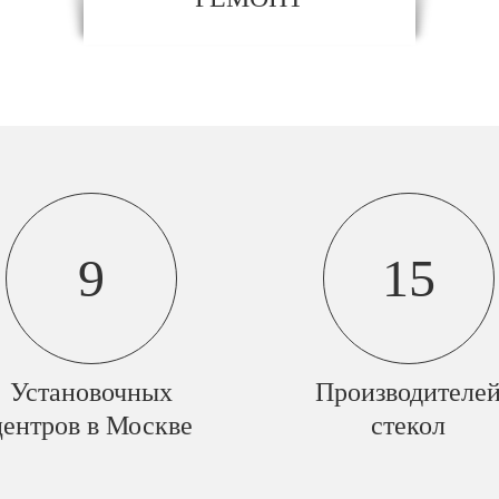
9
15
Установочных
Производителе
центров в Москве
стекол