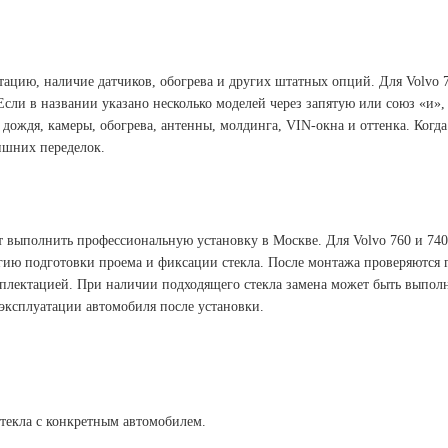
тацию, наличие датчиков, обогрева и других штатных опций. Для Volvo 
Если в названии указано несколько моделей через запятую или союз «и»,
 дождя, камеры, обогрева, антенны, молдинга, VIN-окна и оттенка. Когд
ишних переделок.
ет выполнить профессиональную установку в Москве. Для Volvo 760 и 74
ию подготовки проема и фиксации стекла. После монтажа проверяются г
мплектацией. При наличии подходящего стекла замена может быть выполн
 эксплуатации автомобиля после установки.
стекла с конкретным автомобилем.