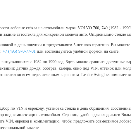
брести лобовые стёкла на автомобили марки VOLVO 760, 740 (1982 - 1990
 задние автостёкла для конкретной модели авто. Опционально стекло м
новкой в день покупки и предоставляем 5-летнюю гарантию. Вы можете к
е:
+7 (495) 970-77-01
или воспользуйтесь удобной формой на сайте!
40 выпускавшихся с 1982 по 1990 год. Здесь можно сравнить доступные в
ектации: датчик дождя, обогрев, камера, окно под VIN, оттенок или мо
 относится ко всем перечисленным вариантам. Leader Avtoglass помогае
одбор по VIN и еврокоду, установка стекла в день обращения, собственн
бор под комплектацию автомобиля. Страница удобна для владельцев Вольв
ить VIN, еврокод и комплектацию, чтобы предложить совместимое лобово
фессиональной замене.