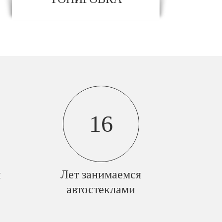
16
й
Лет занимаемся
автостеклами