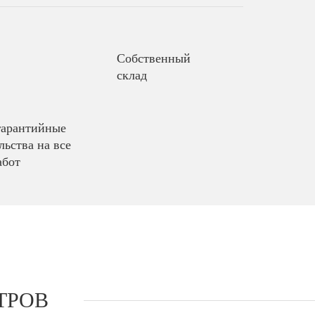
Собственный
склад
гарантийные
льства на все
абот
ТРОВ