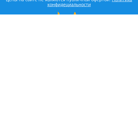
конфидециальности
LEADER AVTOGLASS
Главная
Услуги
Наши работы
Контакты
КАТАЛОГ
ACURA
ALFA ROMEO
AUDI
BEDFORD
BENTLEY
BMW
CADILLAC
CHERY
CHEVROLET
CHRYSLER