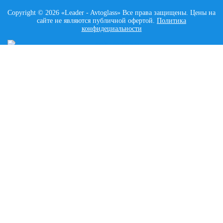
Copyright © 2026 «Leader - Avtoglass» Все права защищены. Цены на
сайте не являются публичной офертой.
Политика
конфидециальности
LEADER AVTOGLASS
Главная
Услуги
Наши работы
Контакты
КАТАЛОГ
ACURA
ALFA ROMEO
AUDI
BEDFORD
BENTLEY
BMW
CADILLAC
CHERY
CHEVROLET
CHRYSLER