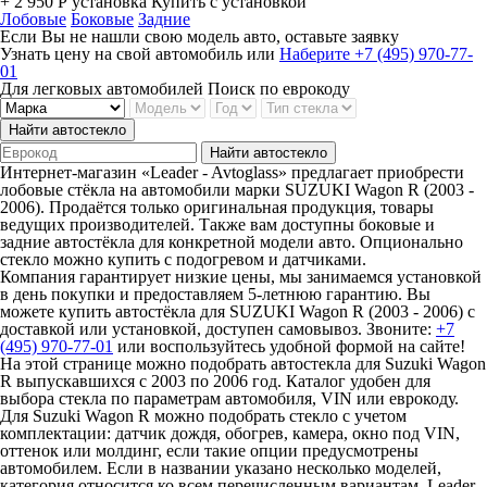
+ 2 950 Р
установка
Купить с установкой
Лобовые
Боковые
Задние
Если Вы не нашли свою модель авто, оставьте заявку
Узнать цену на свой автомобиль
или
Наберите +7 (495) 970-77-
01
Для легковых автомобилей
Поиск по еврокоду
Найти автостекло
Найти автостекло
Интернет-магазин «Leader - Avtoglass» предлагает приобрести
лобовые стёкла на автомобили марки SUZUKI Wagon R (2003 -
2006). Продаётся только оригинальная продукция, товары
ведущих производителей. Также вам доступны боковые и
задние автостёкла для конкретной модели авто. Опционально
стекло можно купить с подогревом и датчиками.
Компания гарантирует низкие цены, мы занимаемся установкой
в день покупки и предоставляем 5-летнюю гарантию. Вы
можете купить автостёкла для SUZUKI Wagon R (2003 - 2006) с
доставкой или установкой, доступен самовывоз. Звоните:
+7
(495) 970-77-01
или воспользуйтесь удобной формой на сайте!
На этой странице можно подобрать автостекла для Suzuki Wagon
R выпускавшихся с 2003 по 2006 год. Каталог удобен для
выбора стекла по параметрам автомобиля, VIN или еврокоду.
Для Suzuki Wagon R можно подобрать стекло с учетом
комплектации: датчик дождя, обогрев, камера, окно под VIN,
оттенок или молдинг, если такие опции предусмотрены
автомобилем. Если в названии указано несколько моделей,
категория относится ко всем перечисленным вариантам. Leader