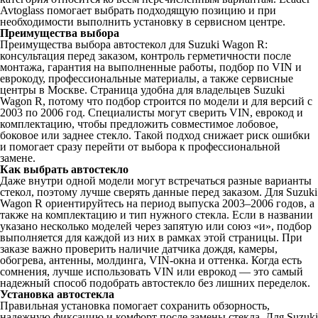
Avtoglass помогает выбрать подходящую позицию и при
необходимости выполнить установку в сервисном центре.
Преимущества выбора
Преимущества выбора автостекол для Suzuki Wagon R:
консультация перед заказом, контроль герметичности после
монтажа, гарантия на выполненные работы, подбор по VIN и
еврокоду, профессиональные материалы, а также сервисные
центры в Москве. Страница удобна для владельцев Suzuki
Wagon R, потому что подбор строится по модели и для версий с
2003 по 2006 год. Специалисты могут сверить VIN, еврокод и
комплектацию, чтобы предложить совместимое лобовое,
боковое или заднее стекло. Такой подход снижает риск ошибки
и помогает сразу перейти от выбора к профессиональной
замене.
Как выбрать автостекло
Даже внутри одной модели могут встречаться разные варианты
стекол, поэтому лучше сверять данные перед заказом. Для Suzuki
Wagon R ориентируйтесь на период выпуска 2003–2006 годов, а
также на комплектацию и тип нужного стекла. Если в названии
указано несколько моделей через запятую или союз «и», подбор
выполняется для каждой из них в рамках этой страницы. При
заказе важно проверить наличие датчика дождя, камеры,
обогрева, антенны, молдинга, VIN-окна и оттенка. Когда есть
сомнения, лучше использовать VIN или еврокод — это самый
надежный способ подобрать автостекло без лишних переделок.
Установка автостекла
Правильная установка помогает сохранить обзорность,
надежную фиксацию и комфорт после замены стекла. Для Suzuki