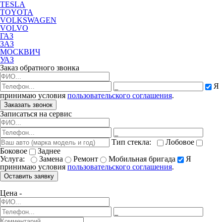
TESLA
TOYOTA
VOLKSWAGEN
VOLVO
ГАЗ
ЗАЗ
МОСКВИЧ
УАЗ
Заказ обратного звонка
Я
принимаю условия
пользовательского соглашения
.
Заказать звонок
Записаться на сервис
Тип стекла:
Лобовое
Боковое
Заднее
Услуга:
Замена
Ремонт
Мобильная бригада
Я
принимаю условия
пользовательского соглашения
.
Оставить заявку
Цена -