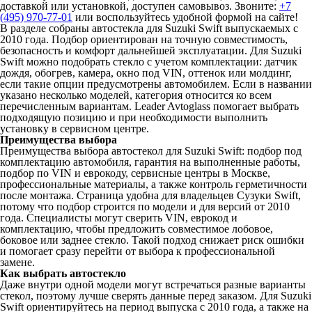
доставкой или установкой, доступен самовывоз. Звоните:
+7
(495) 970-77-01
или воспользуйтесь удобной формой на сайте!
В разделе собраны автостекла для Suzuki Swift выпускаемых с
2010 года. Подбор ориентирован на точную совместимость,
безопасность и комфорт дальнейшей эксплуатации. Для Suzuki
Swift можно подобрать стекло с учетом комплектации: датчик
дождя, обогрев, камера, окно под VIN, оттенок или молдинг,
если такие опции предусмотрены автомобилем. Если в названии
указано несколько моделей, категория относится ко всем
перечисленным вариантам. Leader Avtoglass помогает выбрать
подходящую позицию и при необходимости выполнить
установку в сервисном центре.
Преимущества выбора
Преимущества выбора автостекол для Suzuki Swift: подбор под
комплектацию автомобиля, гарантия на выполненные работы,
подбор по VIN и еврокоду, сервисные центры в Москве,
профессиональные материалы, а также контроль герметичности
после монтажа. Страница удобна для владельцев Сузуки Swift,
потому что подбор строится по модели и для версий от 2010
года. Специалисты могут сверить VIN, еврокод и
комплектацию, чтобы предложить совместимое лобовое,
боковое или заднее стекло. Такой подход снижает риск ошибки
и помогает сразу перейти от выбора к профессиональной
замене.
Как выбрать автостекло
Даже внутри одной модели могут встречаться разные варианты
стекол, поэтому лучше сверять данные перед заказом. Для Suzuki
Swift ориентируйтесь на период выпуска с 2010 года, а также на