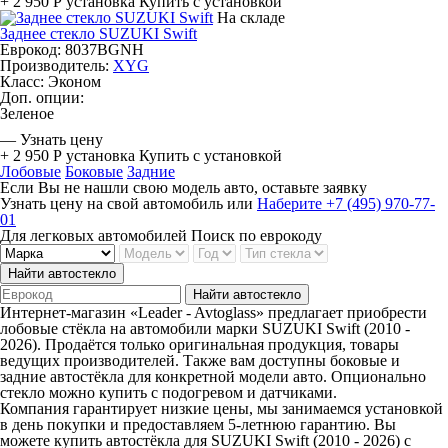
+ 2 950 Р
установка
Купить с установкой
На складе
Заднее стекло SUZUKI Swift
Еврокод: 8037BGNH
Производитель:
XYG
Класс:
Эконом
Доп. опции:
Зеленое
—
Узнать цену
+ 2 950 Р
установка
Купить с установкой
Лобовые
Боковые
Задние
Если Вы не нашли свою модель авто, оставьте заявку
Узнать цену на свой автомобиль
или
Наберите +7 (495) 970-77-
01
Для легковых автомобилей
Поиск по еврокоду
Найти автостекло
Найти автостекло
Интернет-магазин «Leader - Avtoglass» предлагает приобрести
лобовые стёкла на автомобили марки SUZUKI Swift (2010 -
2026). Продаётся только оригинальная продукция, товары
ведущих производителей. Также вам доступны боковые и
задние автостёкла для конкретной модели авто. Опционально
стекло можно купить с подогревом и датчиками.
Компания гарантирует низкие цены, мы занимаемся установкой
в день покупки и предоставляем 5-летнюю гарантию. Вы
можете купить автостёкла для SUZUKI Swift (2010 - 2026) с