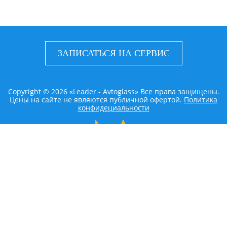
ЗАПИСАТЬСЯ НА СЕРВИС
Copyright © 2026 «Leader - Avtoglass» Все права защищены.
Цены на сайте не являются публичной офертой.
Политика
конфидециальности
LEADER AVTOGLASS
Главная
Услуги
Наши работы
Контакты