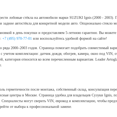
брести лобовые стёкла на автомобили марки SUZUKI Ignis (2000 - 2003). 
 задние автостёкла для конкретной модели авто. Опционально стекло м
новкой в день покупки и предоставляем 5-летнюю гарантию. Вы можете к
е:
+7 (495) 970-77-01
или воспользуйтесь удобной формой на сайте!
ого ряда 2000–2003 годов. Страница помогает подобрать совместимый вар
 с учетом комплектации: датчик дождя, обогрев, камера, окно под VIN, 
ей, категория относится ко всем перечисленным вариантам. Leader Avto
е.
роль герметичности после монтажа, собственный склад, консультация пер
исные центры в Москве. Страница удобна для владельцев Сузуки Ignis, п
 Специалисты могут сверить VIN, еврокод и комплектацию, чтобы предло
рейти от выбора к профессиональной замене.