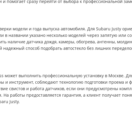
ки и помогает сразу перейти от выбора к профессиональной зам
рки модели и года выпуска автомобиля. Для Subaru Justy ориен
ли в названии указано несколько моделей через запятую или со
ть наличие датчика дождя, камеры, обогрева, антенны, молдинга
й надежный способ подобрать автостекло без лишних передело
ass может выполнить профессиональную установку в Москве. Для
 и инструмент, соблюдают технологию подготовки проема и ф
ствие свистов и работа датчиков, если они предусмотрены комп
 На работы предоставляется гарантия, а клиент получает пон
aru Justy.