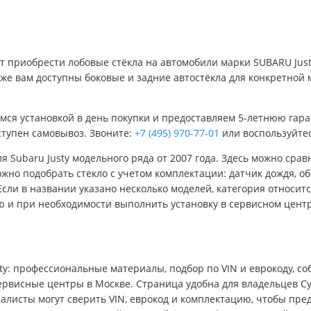
ет приобрести лобовые стёкла на автомобили марки SUBARU Justy
же вам доступны боковые и задние автостёкла для конкретной 
мся установкой в день покупки и предоставляем 5-летнюю гара
доступен самовывоз. Звоните:
+7 (495) 970-77-01
или воспользуйтес
я Subaru Justy модельного ряда от 2007 года. Здесь можно сра
жно подобрать стекло с учетом комплектации: датчик дождя, обо
сли в названии указано несколько моделей, категория относит
ю и при необходимости выполнить установку в сервисном центр
y: профессиональные материалы, подбор по VIN и еврокоду, соб
рвисные центры в Москве. Страница удобна для владельцев Суб
иалисты могут сверить VIN, еврокод и комплектацию, чтобы пре