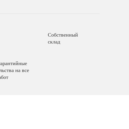
Собственный
склад
гарантийные
льства на все
абот