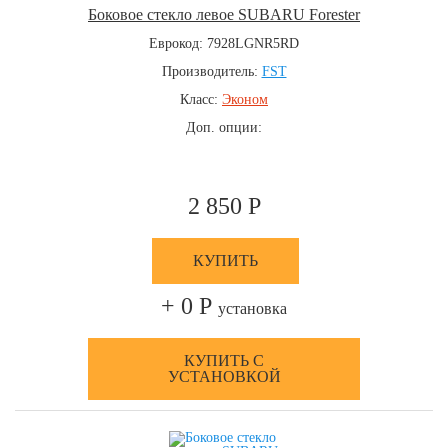
Боковое стекло левое SUBARU Forester
Еврокод: 7928LGNR5RD
Производитель:
FST
Класс:
Эконом
Доп. опции:
2 850 Р
КУПИТЬ
+ 0 Р
установка
КУПИТЬ С
УСТАНОВКОЙ