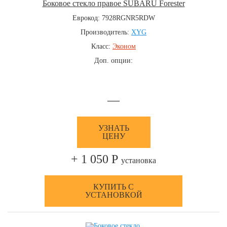
Боковое стекло правое SUBARU Forester
Еврокод: 7928RGNR5RDW
Производитель:
XYG
Класс:
Эконом
Доп. опции:
—
УЗНАТЬ
ЦЕНУ
+ 1 050 Р
установка
КУПИТЬ С
УСТАНОВКОЙ