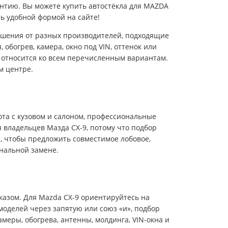
нтию. Вы можете купить автостёкла для MAZDA
ь удобной формой на сайте!
 решения от разных производителей, подходящие
обогрев, камера, окно под VIN, оттенок или
я относится ко всем перечисленным вариантам.
м центре.
ота с кузовом и салоном, профессиональные
 владельцев Мазда CX-9, потому что подбор
ю, чтобы предложить совместимое лобовое,
ональной замене.
казом. Для Mazda CX-9 ориентируйтесь на
 моделей через запятую или союз «и», подбор
меры, обогрева, антенны, молдинга, VIN-окна и