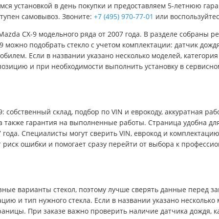
мся установкой в день покупки и предоставляем 5-летнюю гара
оступен самовывоз. Звоните:
+7 (495) 970-77-01
или воспользуйтес
я Mazda CX-9 модельного ряда от 2007 года. В разделе собраны
 можно подобрать стекло с учетом комплектации: датчик дождя, 
обилем. Если в названии указано несколько моделей, категори
позицию и при необходимости выполнить установку в сервисно
 собственный склад, подбор по VIN и еврокоду, аккуратная раб
 а также гарантия на выполненные работы. Страница удобна для
7 года. Специалисты могут сверить VIN, еврокод и комплектаци
т риск ошибки и помогает сразу перейти от выбора к професси
зные варианты стекол, поэтому лучше сверять данные перед за
тацию и тип нужного стекла. Если в названии указано несколько
раницы. При заказе важно проверить наличие датчика дождя, ка