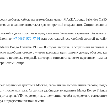
брести лобовые стёкла на автомобили марки MAZDA Bongo Friendee (1995 
ковые и задние автостёкла для конкретной модели авто. Опционально с
новкой в день покупки и предоставляем 5-летнюю гарантию. Вы можете 
 Звоните:
+7 (495) 970-77-01
или воспользуйтесь удобной формой на сайт
ля Mazda Bongo Friendee 1995–2005 годов выпуска. Ассортимент включает 
но подобрать стекло с учетом комплектации: датчик дождя, обогрев, кам
зано несколько моделей, категория относится ко всем перечисленным ва
ервисном центре.
dee: сервисные центры в Москве, гарантия на выполненные работы, подб
сти после монтажа. Страница удобна для владельцев Мазда Bongo Friende
ут сверить VIN, еврокод и комплектацию, чтобы предложить совместимое
ра к профессиональной замене.