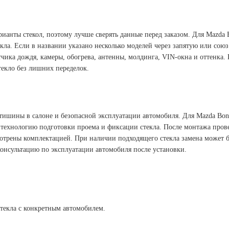
рианты стекол, поэтому лучше сверять данные перед заказом. Для Mazda 
кла. Если в названии указано несколько моделей через запятую или союз
чика дождя, камеры, обогрева, антенны, молдинга, VIN-окна и оттенка.
текло без лишних переделок.
тишины в салоне и безопасной эксплуатации автомобиля. Для Mazda Bon
технологию подготовки проема и фиксации стекла. После монтажа прове
смотрены комплектацией. При наличии подходящего стекла замена может 
консультацию по эксплуатации автомобиля после установки.
стекла с конкретным автомобилем.