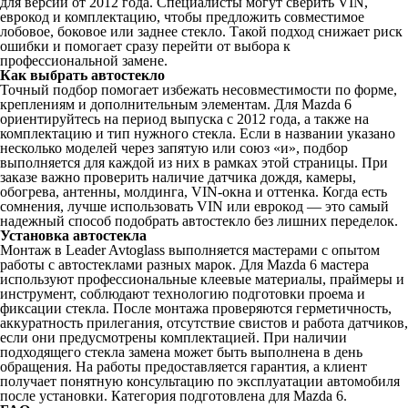
для версий от 2012 года. Специалисты могут сверить VIN,
еврокод и комплектацию, чтобы предложить совместимое
лобовое, боковое или заднее стекло. Такой подход снижает риск
ошибки и помогает сразу перейти от выбора к
профессиональной замене.
Как выбрать автостекло
Точный подбор помогает избежать несовместимости по форме,
креплениям и дополнительным элементам. Для Mazda 6
ориентируйтесь на период выпуска с 2012 года, а также на
комплектацию и тип нужного стекла. Если в названии указано
несколько моделей через запятую или союз «и», подбор
выполняется для каждой из них в рамках этой страницы. При
заказе важно проверить наличие датчика дождя, камеры,
обогрева, антенны, молдинга, VIN-окна и оттенка. Когда есть
сомнения, лучше использовать VIN или еврокод — это самый
надежный способ подобрать автостекло без лишних переделок.
Установка автостекла
Монтаж в Leader Avtoglass выполняется мастерами с опытом
работы с автостеклами разных марок. Для Mazda 6 мастера
используют профессиональные клеевые материалы, праймеры и
инструмент, соблюдают технологию подготовки проема и
фиксации стекла. После монтажа проверяются герметичность,
аккуратность прилегания, отсутствие свистов и работа датчиков,
если они предусмотрены комплектацией. При наличии
подходящего стекла замена может быть выполнена в день
обращения. На работы предоставляется гарантия, а клиент
получает понятную консультацию по эксплуатации автомобиля
после установки. Категория подготовлена для Mazda 6.