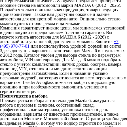
Интернет-магазин «Leader - Avtoglass» предлагает приобрести
лобовые стёкла на автомобили марки MAZDA 6 (2012 - 2026).
Продаётся только оригинальная продукция, товары ведущих
производителей. Также вам доступны боковые и задние
автостёкла для конкретной модели авто. Опционально стекло
можно купить с подогревом и датчиками.
Компания гарантирует низкие цены, мы занимаемся установкой
в день покупки и предоставляем 5-летнюю гарантию. Вы
можете купить автостёкла для MAZDA 6 (2012 - 2026) с
доставкой или установкой, доступен самовывоз. Звоните:
+7
(495) 970-77-01
или воспользуйтесь удобной формой на сайте!
Здесь доступны варианты автостекол для Mazda 6 выпускаемых
с 2012 года. Каталог удобен для выбора стекла по параметрам
автомобиля, VIN или еврокоду. Для Мазда 6 можно подобрать
стекло с учетом комплектации: датчик дождя, обогрев, камера,
окно под VIN, оттенок или молдинг, если такие опции
предусмотрены автомобилем. Если в названии указано
несколько моделей, категория относится ко всем перечисленным
вариантам. Leader Avtoglass помогает выбрать подходящую
позицию и при необходимости выполнить установку в
сервисном центре.
Преимущества выбора
Преимущества выбора автостекол для Mazda 6: аккуратная
работа с кузовом и салоном, собственный склад,
профессиональные материалы, установка стекла в день
обращения, варианты от известных производителей, а также
доставка по Москве и Московской области. Страница удобна для
владельцев Mazda 6, потому что подбор строится по модели и