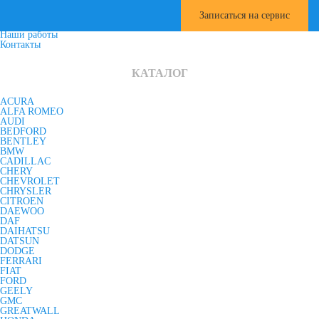
Информация
Главная
Записаться на сервис
Услуги
Наши работы
Контакты
КАТАЛОГ
ACURA
ALFA ROMEO
AUDI
BEDFORD
BENTLEY
BMW
CADILLAC
CHERY
CHEVROLET
CHRYSLER
CITROEN
DAEWOO
DAF
DAIHATSU
DATSUN
DODGE
FERRARI
FIAT
FORD
GEELY
GMC
GREATWALL