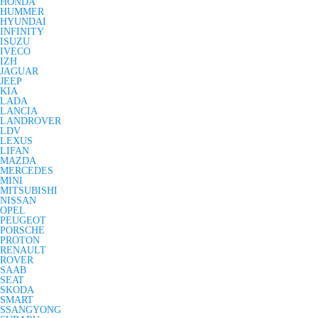
HONDA
HUMMER
HYUNDAI
INFINITY
ISUZU
IVECO
IZH
JAGUAR
JEEP
KIA
LADA
LANCIA
LANDROVER
LDV
LEXUS
LIFAN
MAZDA
MERCEDES
MINI
MITSUBISHI
NISSAN
OPEL
PEUGEOT
PORSCHE
PROTON
RENAULT
ROVER
SAAB
SEAT
SKODA
SMART
SSANGYONG