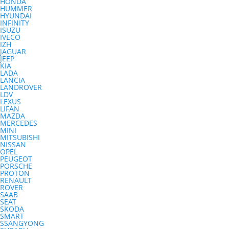
HONDA
HUMMER
HYUNDAI
INFINITY
ISUZU
IVECO
IZH
JAGUAR
JEEP
KIA
LADA
LANCIA
LANDROVER
LDV
LEXUS
LIFAN
MAZDA
MERCEDES
MINI
MITSUBISHI
NISSAN
OPEL
PEUGEOT
PORSCHE
PROTON
RENAULT
ROVER
SAAB
SEAT
SKODA
SMART
SSANGYONG