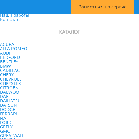
Информация
Главная
Записаться на сервис
Услуги
Наши работы
Контакты
КАТАЛОГ
ACURA
ALFA ROMEO
AUDI
BEDFORD
BENTLEY
BMW
CADILLAC
CHERY
CHEVROLET
CHRYSLER
CITROEN
DAEWOO
DAF
DAIHATSU
DATSUN
DODGE
FERRARI
FIAT
FORD
GEELY
GMC
GREATWALL