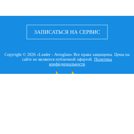
ЗАПИСАТЬСЯ НА СЕРВИС
Copyright © 2026 «Leader - Avtoglass» Все права защищены. Цены на
сайте не являются публичной офертой.
Политика
конфидециальности
LEADER AVTOGLASS
Главная
Услуги
Наши работы
Контакты