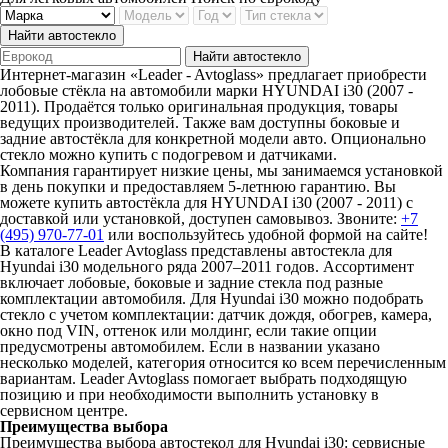
Найти автостекло
Найти автостекло
Интернет-магазин «Leader - Avtoglass» предлагает приобрести
лобовые стёкла на автомобили марки HYUNDAI i30 (2007 -
2011). Продаётся только оригинальная продукция, товары
ведущих производителей. Также вам доступны боковые и
задние автостёкла для конкретной модели авто. Опционально
стекло можно купить с подогревом и датчиками.
Компания гарантирует низкие цены, мы занимаемся установкой
в день покупки и предоставляем 5-летнюю гарантию. Вы
можете купить автостёкла для HYUNDAI i30 (2007 - 2011) с
доставкой или установкой, доступен самовывоз. Звоните:
+7
(495) 970-77-01
или воспользуйтесь удобной формой на сайте!
В каталоге Leader Avtoglass представлены автостекла для
Hyundai i30 модельного ряда 2007–2011 годов. Ассортимент
включает лобовые, боковые и задние стекла под разные
комплектации автомобиля. Для Hyundai i30 можно подобрать
стекло с учетом комплектации: датчик дождя, обогрев, камера,
окно под VIN, оттенок или молдинг, если такие опции
предусмотрены автомобилем. Если в названии указано
несколько моделей, категория относится ко всем перечисленным
вариантам. Leader Avtoglass помогает выбрать подходящую
позицию и при необходимости выполнить установку в
сервисном центре.
Преимущества выбора
Преимущества выбора автостекол для Hyundai i30: сервисные