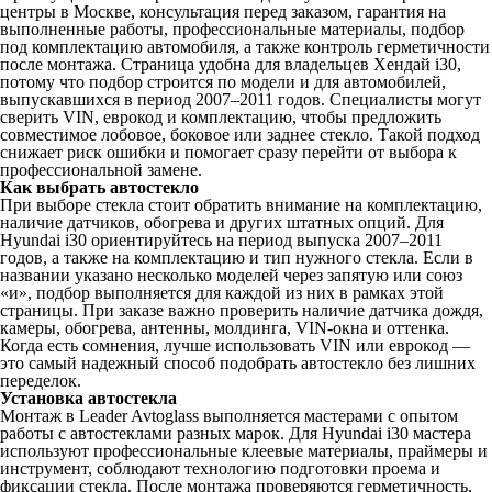
центры в Москве, консультация перед заказом, гарантия на
выполненные работы, профессиональные материалы, подбор
под комплектацию автомобиля, а также контроль герметичности
после монтажа. Страница удобна для владельцев Хендай i30,
потому что подбор строится по модели и для автомобилей,
выпускавшихся в период 2007–2011 годов. Специалисты могут
сверить VIN, еврокод и комплектацию, чтобы предложить
совместимое лобовое, боковое или заднее стекло. Такой подход
снижает риск ошибки и помогает сразу перейти от выбора к
профессиональной замене.
Как выбрать автостекло
При выборе стекла стоит обратить внимание на комплектацию,
наличие датчиков, обогрева и других штатных опций. Для
Hyundai i30 ориентируйтесь на период выпуска 2007–2011
годов, а также на комплектацию и тип нужного стекла. Если в
названии указано несколько моделей через запятую или союз
«и», подбор выполняется для каждой из них в рамках этой
страницы. При заказе важно проверить наличие датчика дождя,
камеры, обогрева, антенны, молдинга, VIN-окна и оттенка.
Когда есть сомнения, лучше использовать VIN или еврокод —
это самый надежный способ подобрать автостекло без лишних
переделок.
Установка автостекла
Монтаж в Leader Avtoglass выполняется мастерами с опытом
работы с автостеклами разных марок. Для Hyundai i30 мастера
используют профессиональные клеевые материалы, праймеры и
инструмент, соблюдают технологию подготовки проема и
фиксации стекла. После монтажа проверяются герметичность,