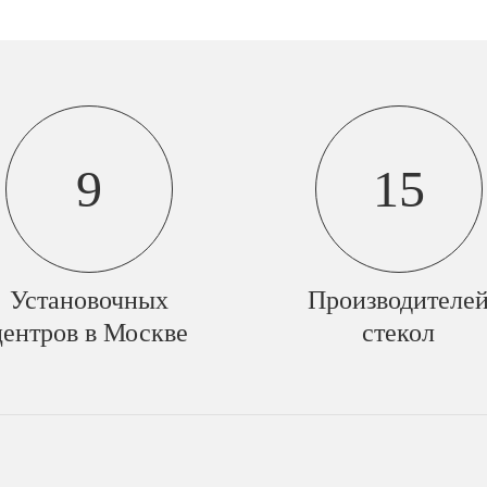
9
15
Установочных
Производителе
центров в Москве
стекол