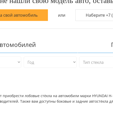
не нашли свою модель авто, оставь
на свой автомобиль
или
Наберите +7 (
автомобилей
т приобрести лобовые стёкла на автомобили марки HYUNDAI H-1, 
одителей. Также вам доступны боковые и задние автостёкла д