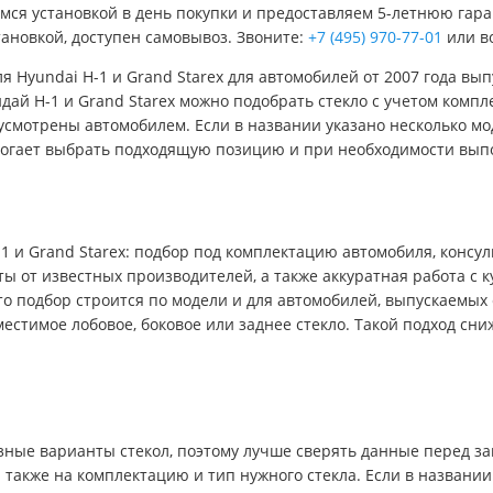
мся установкой в день покупки и предоставляем 5-летнюю гара
установкой, доступен самовывоз. Звоните:
+7 (495) 970-77-01
или в
я Hyundai H-1 и Grand Starex для автомобилей от 2007 года вы
дай H-1 и Grand Starex можно подобрать стекло с учетом компле
дусмотрены автомобилем. Если в названии указано несколько мо
могает выбрать подходящую позицию и при необходимости выпо
1 и Grand Starex: подбор под комплектацию автомобиля, консу
ы от известных производителей, а также аккуратная работа с к
то подбор строится по модели и для автомобилей, выпускаемых 
стимое лобовое, боковое или заднее стекло. Такой подход сни
ные варианты стекол, поэтому лучше сверять данные перед зак
а также на комплектацию и тип нужного стекла. Если в названи