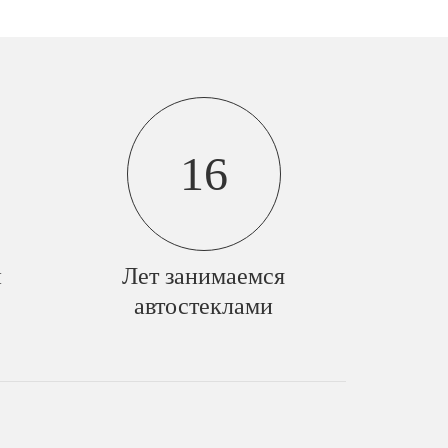
16
й
Лет занимаемся
автостеклами