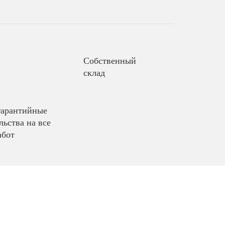
Собственный
склад
гарантийные
льства на все
абот