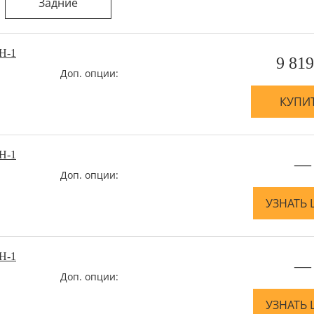
Задние
H-1
9 819
Доп. опции:
КУПИ
H-1
—
Доп. опции:
УЗНАТЬ 
H-1
—
Доп. опции:
УЗНАТЬ 