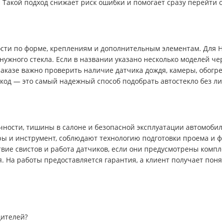
. Такой подход снижает риск ошибки и помогает сразу перейти
сти по форме, креплениям и дополнительным элементам. Для H
 нужного стекла. Если в названии указано несколько моделей ч
заказе важно проверить наличие датчика дождя, камеры, обогрев
окод — это самый надежный способ подобрать автостекло без л
ности, тишины в салоне и безопасной эксплуатации автомобил
 и инструмент, соблюдают технологию подготовки проема и ф
ствие свистов и работа датчиков, если они предусмотрены комп
 На работы предоставляется гарантия, а клиент получает пон
дителей?