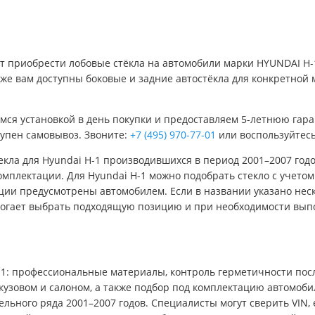
ет приобрести лобовые стёкла на автомобили марки HYUNDAI H-1
же вам доступны боковые и задние автостёкла для конкретной 
мся установкой в день покупки и предоставляем 5-летнюю гара
ступен самовывоз. Звоните:
+7 (495) 970-77-01
или воспользуйтесь
стекла для Hyundai H-1 производившихся в период 2001–2007 го
омплектации. Для Hyundai H-1 можно подобрать стекло с учетом 
опции предусмотрены автомобилем. Если в названии указано неск
могает выбрать подходящую позицию и при необходимости выпо
1: профессиональные материалы, контроль герметичности посл
кузовом и салоном, а также подбор под комплектацию автомоби
ельного ряда 2001–2007 годов. Специалисты могут сверить VIN