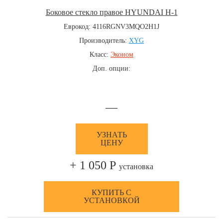
Боковое стекло правое HYUNDAI H-1
Еврокод: 4116RGNV3MQO2H1J
Производитель:
XYG
Класс:
Эконом
Доп. опции:
—
УЗНАТЬ
ЦЕНУ
+ 1 050 Р
установка
КУПИТЬ С
УСТАНОВКОЙ