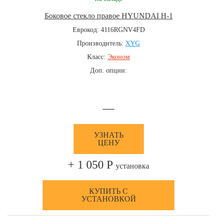
Боковое стекло правое HYUNDAI H-1
Еврокод: 4116RGNV4FD
Производитель:
XYG
Класс:
Эконом
Доп. опции:
—
УЗНАТЬ
ЦЕНУ
+ 1 050 Р
установка
КУПИТЬ С
УСТАНОВКОЙ