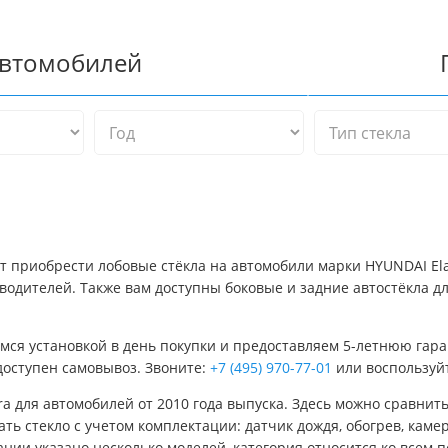
автомобилей
т приобрести лобовые стёкла на автомобили марки HYUNDAI Elan
одителей. Также вам доступны боковые и задние автостёкла д
мся установкой в день покупки и предоставляем 5-летнюю гара
, доступен самовывоз. Звоните:
+7 (495) 970-77-01
или воспользуйт
tra для автомобилей от 2010 года выпуска. Здесь можно сравни
ть стекло с учетом комплектации: датчик дождя, обогрев, камера
нии указано несколько моделей, категория относится ко всем 