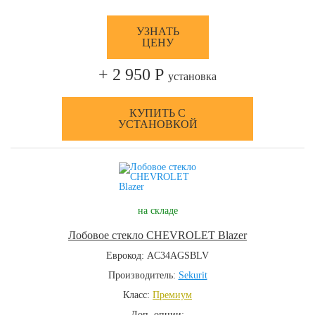
УЗНАТЬ
ЦЕНУ
+ 2 950 Р
установка
КУПИТЬ С
УСТАНОВКОЙ
на складе
Лобовое стекло CHEVROLET Blazer
Еврокод: AC34AGSBLV
Производитель:
Sekurit
Класс:
Премиум
Доп. опции: