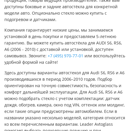
продукция, товары ведущих производителей. Также вам
доступны боковые и задние автостёкла для конкретной
модели авто. Опционально стекло можно купить с
подогревом и датчиками.
Компания гарантирует низкие цены, мы занимаемся
установкой в день покупки и предоставляем 5-летнюю
гарантию. Вы можете купить автостёкла для AUDI S6, RS6,
A6 (2006 - 2010) с доставкой или установкой, доступен
самовывоз. Звоните:
+7 (495) 970-77-01
или воспользуйтесь
удобной формой на сайте!
Здесь доступны варианты автостекол для Audi S6, RS6 и A6
производившихся в период 2006–2010 годов. Подбор
ориентирован на точную совместимость, безопасность и
комфорт дальнейшей эксплуатации. Для Audi S6, RS6 и A6
можно подобрать стекло с учетом комплектации: датчик
дождя, обогрев, камера, окно под VIN, оттенок или молдинг,
если такие опции предусмотрены автомобилем. Если в
названии указано несколько моделей, категория относится
ко всем перечисленным вариантам. Leader Avtoglass
помогает выбрать подходящую позицию и при