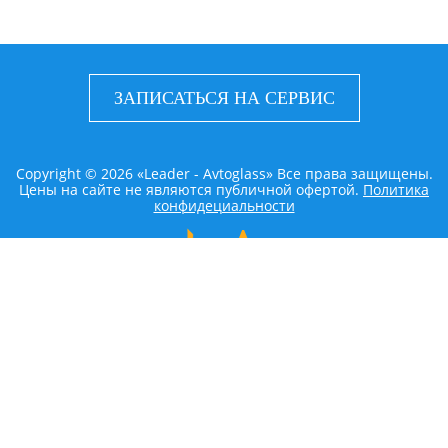
ЗАПИСАТЬСЯ НА СЕРВИС
Copyright © 2026 «Leader - Avtoglass» Все права защищены.
Цены на сайте не являются публичной офертой.
Политика
конфидециальности
LEADER AVTOGLASS
Главная
Услуги
Наши работы
Контакты