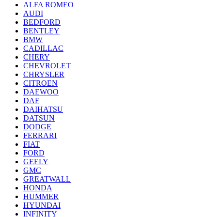
ALFA ROMEO
AUDI
BEDFORD
BENTLEY
BMW
CADILLAC
CHERY
CHEVROLET
CHRYSLER
CITROEN
DAEWOO
DAF
DAIHATSU
DATSUN
DODGE
FERRARI
FIAT
FORD
GEELY
GMC
GREATWALL
HONDA
HUMMER
HYUNDAI
INFINITY