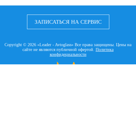
ЗАПИСАТЬСЯ НА СЕРВИС
Copyright © 2026 «Leader - Avtoglass» Все права защищены. Цены на
сайте не являются публичной офертой.
Политика
конфидециальности
LEADER AVTOGLASS
Главная
Услуги
Наши работы
Контакты
КАТАЛОГ