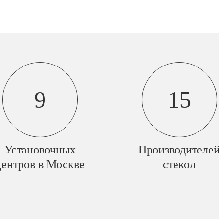
9
15
Установочных
Производителе
центров в Москве
стекол