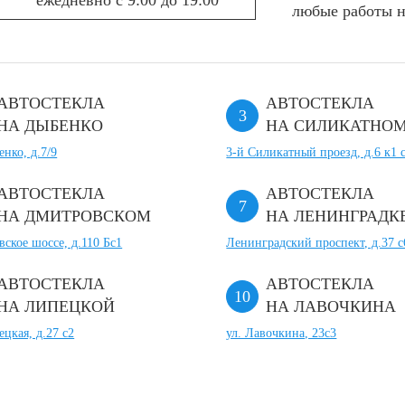
ежедневно с 9:00 до 19:00
любые работы н
АВТОСТЕКЛА
АВТОСТЕКЛА
НА ДЫБЕНКО
НА СИЛИКАТНО
енко, д.7/9
3-й Силикатный проезд, д.6 к1 с
АВТОСТЕКЛА
АВТОСТЕКЛА
НА ДМИТРОВСКОМ
НА ЛЕНИНГРАДК
ское шоссе, д.110 Бс1
Ленинградский проспект, д.37 c
АВТОСТЕКЛА
АВТОСТЕКЛА
НА ЛИПЕЦКОЙ
НА ЛАВОЧКИНА
ецкая, д.27 с2
ул. Лавочкина, 23с3