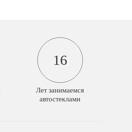
16
й
Лет занимаемся
автостеклами