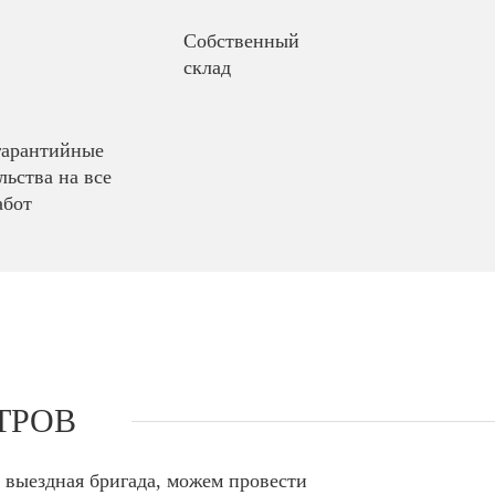
Собственный
склад
гарантийные
льства на все
абот
ТРОВ
т выездная бригада, можем провести