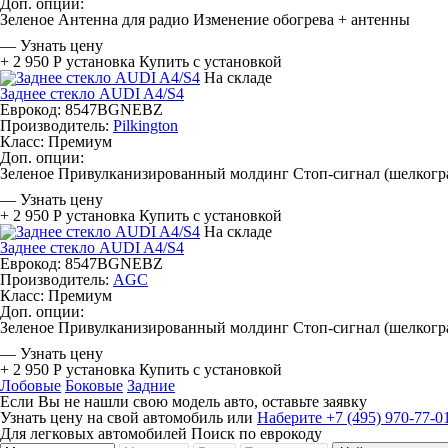
Доп. опции:
Зеленое
Антенна для радио
Изменение обогрева + антенны
—
Узнать цену
+ 2 950 Р
установка
Купить с установкой
На складе
Заднее стекло AUDI A4/S4
Еврокод: 8547BGNEBZ
Производитель:
Pilkington
Класс:
Премиум
Доп. опции:
Зеленое
Привулканизированный молдинг
Стоп-сигнал (шелкогра
—
Узнать цену
+ 2 950 Р
установка
Купить с установкой
На складе
Заднее стекло AUDI A4/S4
Еврокод: 8547BGNEBZ
Производитель:
AGC
Класс:
Премиум
Доп. опции:
Зеленое
Привулканизированный молдинг
Стоп-сигнал (шелкогра
—
Узнать цену
+ 2 950 Р
установка
Купить с установкой
Лобовые
Боковые
Задние
Если Вы не нашли свою модель авто, оставьте заявку
Узнать цену на свой автомобиль
или
Наберите +7 (495) 970-77-0
Для легковых автомобилей
Поиск по еврокоду