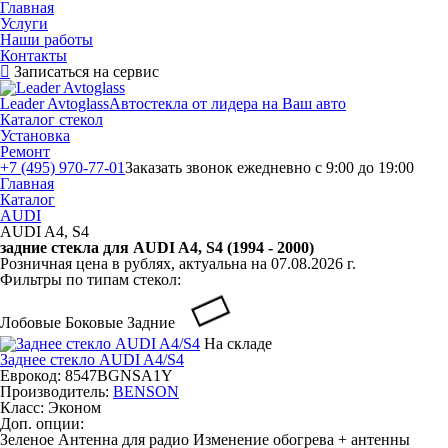
Главная
Услуги
Наши работы
Контакты
Записаться на сервис
Leader Avtoglass
Автостекла от лидера на Ваш авто
Каталог стекол
Установка
Ремонт
+7 (495) 970-77-01
Заказать звонок
ежедневно с 9:00 до 19:00
Главная
Каталог
AUDI
AUDI A4, S4
задние стекла для AUDI A4, S4 (1994 - 2000)
Розничная цена в рублях, актуальна на 07.08.2026 г.
Фильтры по типам стекол:
Лобовые
Боковые
Задние
На складе
Заднее стекло AUDI A4/S4
Еврокод: 8547BGNSA1Y
Производитель:
BENSON
Класс:
Эконом
Доп. опции:
Зеленое
Антенна для радио
Изменение обогрева + антенны