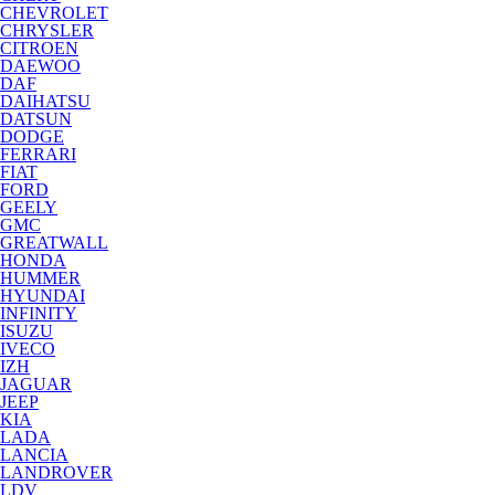
CHEVROLET
CHRYSLER
CITROEN
DAEWOO
DAF
DAIHATSU
DATSUN
DODGE
FERRARI
FIAT
FORD
GEELY
GMC
GREATWALL
HONDA
HUMMER
HYUNDAI
INFINITY
ISUZU
IVECO
IZH
JAGUAR
JEEP
KIA
LADA
LANCIA
LANDROVER
LDV