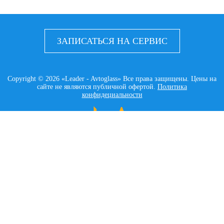
ЗАПИСАТЬСЯ НА СЕРВИС
Copyright © 2026 «Leader - Avtoglass» Все права защищены. Цены на
сайте не являются публичной офертой.
Политика
конфидециальности
LEADER AVTOGLASS
Главная
Услуги
Наши работы
Контакты
КАТАЛОГ