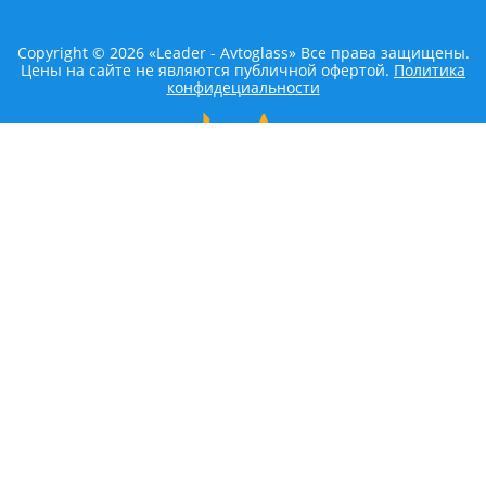
Copyright © 2026 «Leader - Avtoglass» Все права защищены.
Цены на сайте не являются публичной офертой.
Политика
конфидециальности
LEADER AVTOGLASS
Главная
Услуги
Наши работы
Контакты
КАТАЛОГ
ACURA
ALFA ROMEO
AUDI
BEDFORD
BENTLEY
BMW