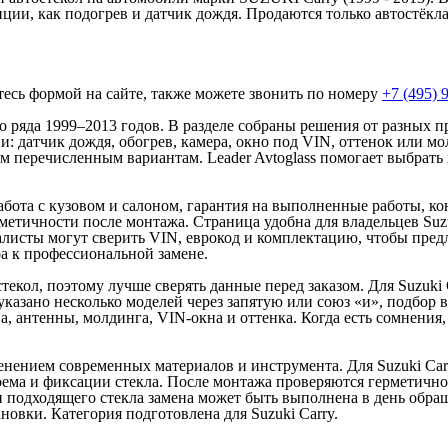
пции, как подогрев и датчик дождя. Продаются только автостёк
йтесь формой на сайте, также можете звонить по номеру
+7 (495) 
го ряда 1999–2013 годов. В разделе собраны решения от разных 
и: датчик дождя, обогрев, камера, окно под VIN, оттенок или м
всем перечисленным вариантам. Leader Avtoglass помогает выбр
абота с кузовом и салоном, гарантия на выполненные работы, кон
метичности после монтажа. Страница удобна для владельцев Suzu
листы могут сверить VIN, еврокод и комплектацию, чтобы предл
а к профессиональной замене.
екол, поэтому лучше сверять данные перед заказом. Для Suzuki 
указано несколько моделей через запятую или союз «и», подбор 
ва, антенны, молдинга, VIN-окна и оттенка. Когда есть сомнен
менением современных материалов и инструмента. Для Suzuki Ca
ма и фиксации стекла. После монтажа проверяются герметичност
подходящего стекла замена может быть выполнена в день обраще
овки. Категория подготовлена для Suzuki Carry.