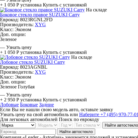
+ 1 050 Р
установка
Купить с установкой
На складе
Боковое стекло правое SUZUKI Carry
Еврокод: 8023RGNL2FD
Производитель:
XYG
Класс:
Эконом
Доп. опции:
Зеленое
—
Узнать цену
+ 1 050 Р
установка
Купить с установкой
На складе
Лобовое стекло SUZUKI Carry
Еврокод: 8023AGNBL
Производитель:
XYG
Класс:
Эконом
Доп. опции:
Зеленое
Голубая
—
Узнать цену
+ 2 950 Р
установка
Купить с установкой
Лобовые
Боковые
Задние
Если Вы не нашли свою модель авто, оставьте заявку
Узнать цену на свой автомобиль
или
Наберите +7 (495) 970-77-0
Для легковых автомобилей
Поиск по еврокоду
Найти автостекло
Найти автостекло
Компания «Leader - Avtoglass» занимается продажей и установко