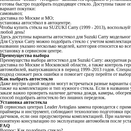
готовы быстро подобрать подходящее стекло. Доступны такие о
вариант покупки:
самовывоз;
доставка по Москве и МО;
установка автостёкол в автоцентре.
Чтобы купить стёкла на SUZUKI Carry (1999 - 2013), воспользу
любой день!
Здесь доступны варианты автостекол для Suzuki Carry модельно
Для Сузуки Carry можно подобрать стекло с учетом комплектаци
названии указано несколько моделей, категория относится ко 
установку в сервисном центре.
Преимущества выбора
Преимущества выбора автостекол для Suzuki Carry: аккуратная р
доставка по Москве и Московской области, а также контроль гер
автомобилей, выпускавшихся в период 1999–2013 годов. Специа
подход снижает риск ошибки и помогает сразу перейти от выбор
Как выбрать автостекло
Даже внутри одной модели могут встречаться разные варианты ст
также на комплектацию и тип нужного стекла. Если в названии 
заказе важно проверить наличие датчика дождя, камеры, обогре
способ подобрать автостекло без лишних переделок.
Установка автостекла
В сервисных центрах Leader Avtoglass замена проводится с при
праймеры и инструмент, соблюдают технологию подготовки прое
датчиков, если они предусмотрены комплектацией. При наличии 
понятную консультацию по эксплуатации автомобиля после устан
FAQ
Вопрос: Как подобрать стекло?