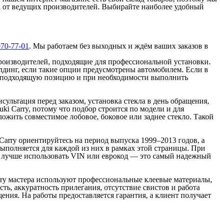
ла от ведущих производителей. Выбирайте наиболее удобный
970-77-01
. Мы работаем без выходных и ждём ваших заказов в
производителей, подходящие для профессиональной установки.
олдинг, если такие опции предусмотрены автомобилем. Если в
ать подходящую позицию и при необходимости выполнить
сультация перед заказом, установка стекла в день обращения,
ki Carry, потому что подбор строится по модели и для
ожить совместимое лобовое, боковое или заднее стекло. Такой
Carry ориентируйтесь на период выпуска 1999–2013 годов, а
выполняется для каждой из них в рамках этой страницы. При
ия, лучше использовать VIN или еврокод — это самый надежный
rry мастера используют профессиональные клеевые материалы,
ь, аккуратность прилегания, отсутствие свистов и работа
ния. На работы предоставляется гарантия, а клиент получает