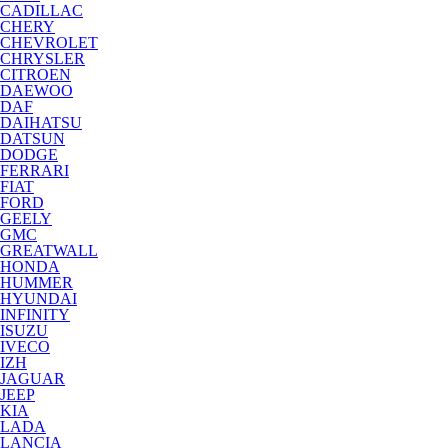
CADILLAC
CHERY
CHEVROLET
CHRYSLER
CITROEN
DAEWOO
DAF
DAIHATSU
DATSUN
DODGE
FERRARI
FIAT
FORD
GEELY
GMC
GREATWALL
HONDA
HUMMER
HYUNDAI
INFINITY
ISUZU
IVECO
IZH
JAGUAR
JEEP
KIA
LADA
LANCIA