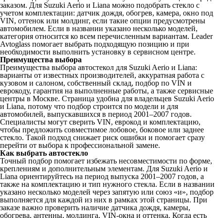
заказом. Для Suzuki Aerio и Liana можно подобрать стекло с
учетом комплектации: датчик дождя, обогрев, камера, окно под
VIN, оттенок или молдинг, если такие опции предусмотрены
автомобилем. Если в названии указано несколько моделей,
категория относится ко всем перечисленным вариантам. Leader
Avtoglass помогает выбрать подходящую позицию и при
необходимости выполнить установку в сервисном центре.
Преимущества выбора
Преимущества выбора автостекол для Suzuki Aerio и Liana:
варианты от известных производителей, аккуратная работа с
кузовом и салоном, собственный склад, подбор по VIN и
еврокоду, гарантия на выполненные работы, а также сервисные
центры в Москве. Страница удобна для владельцев Suzuki Aerio
и Liana, потому что подбор строится по модели и для
автомобилей, выпускавшихся в период 2001–2007 годов.
Специалисты могут сверить VIN, еврокод и комплектацию,
чтобы предложить совместимое лобовое, боковое или заднее
стекло. Такой подход снижает риск ошибки и помогает сразу
перейти от выбора к профессиональной замене.
Как выбрать автостекло
Точный подбор помогает избежать несовместимости по форме,
креплениям и дополнительным элементам. Для Suzuki Aerio и
Liana ориентируйтесь на период выпуска 2001–2007 годов, а
также на комплектацию и тип нужного стекла. Если в названии
указано несколько моделей через запятую или союз «и», подбор
выполняется для каждой из них в рамках этой страницы. При
заказе важно проверить наличие датчика дождя, камеры,
обогрева, антенны, молдинга, VIN-окна и оттенка. Когда есть