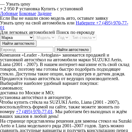
—
Узнать цену
+ 2 950 Р
установка
Купить с установкой
Лобовые
Боковые
Задние
Если Вы не нашли свою модель авто, оставьте заявку
Узнать цену на свой автомобиль
или
Наберите +7 (495) 970-77-
01
Для легковых автомобилей
Поиск по еврокоду
Найти автостекло
Найти автостекло
Компания «Leader - Avtoglass» занимается продажей и
установкой автостёкол на автомобили марки SUZUKI Aerio,
Liana (2001 - 2007). В нашем интернет-магазине есть свой склад
товаров, поэтому мы готовы быстро подобрать подходящее
стекло. Доступны такие опции, как подогрев и датчик дождя.
Продаются только автостёкла от ведущих производителей.
Выбирайте наиболее удобный вариант покупки:
самовывоз;
доставка по Москве и МО;
установка автостёкол в автоцентре.
Чтобы купить стёкла на SUZUKI Aerio, Liana (2001 - 2007),
воспользуйтесь формой на сайте, также можете звонить по
номеру
+7 (495) 970-77-01
. Мы работаем без выходных и ждём
ваших заказов в любой день!
На странице представлены решения для замены стекол на Suzuki
Aerio и Liana модельного ряда 2001–2007 годов. Здесь можно
сравнить доступные варианты и получить консультацию перед