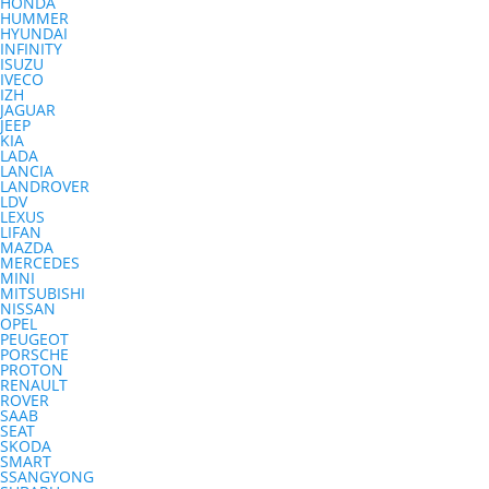
HONDA
HUMMER
HYUNDAI
INFINITY
ISUZU
IVECO
IZH
JAGUAR
JEEP
KIA
LADA
LANCIA
LANDROVER
LDV
LEXUS
LIFAN
MAZDA
MERCEDES
MINI
MITSUBISHI
NISSAN
OPEL
PEUGEOT
PORSCHE
PROTON
RENAULT
ROVER
SAAB
SEAT
SKODA
SMART
SSANGYONG