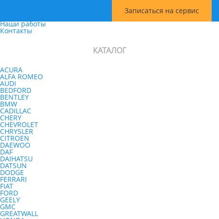
Информация
Главная
Записаться на сервис
Услуги
Наши работы
Контакты
КАТАЛОГ
ACURA
ALFA ROMEO
AUDI
BEDFORD
BENTLEY
BMW
CADILLAC
CHERY
CHEVROLET
CHRYSLER
CITROEN
DAEWOO
DAF
DAIHATSU
DATSUN
DODGE
FERRARI
FIAT
FORD
GEELY
GMC
GREATWALL