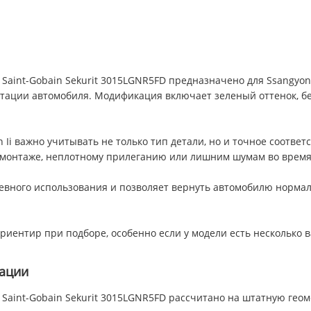
i Saint-Gobain Sekurit 3015LGNR5FD предназначено для Ssangyong
ации автомобиля. Модификация включает зеленый оттенок, без 
on Ii важно учитывать не только тип детали, но и точное соотв
 монтаже, неплотному прилеганию или лишним шумам во время
дневного использования и позволяет вернуть автомобилю норма
риентир при подборе, особенно если у модели есть несколько 
тации
Ii Saint-Gobain Sekurit 3015LGNR5FD рассчитано на штатную геом