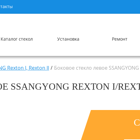
такты
Каталог стекол
Установка
Ремонт
 Rexton I, Rexton II
Боковое стекло левое SSANGYONG Re
Е SSANGYONG REXTON I/REXTO
С