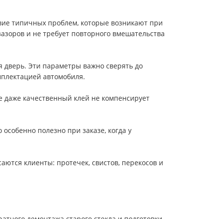
ствие типичных проблем, которые возникают при
зазоров и не требует повторного вмешательства
я дверь. Эти параметры важно сверять до
омплектацией автомобиля.
е даже качественный клей не компенсирует
 особенно полезно при заказе, когда у
ются клиенты: протечек, свистов, перекосов и
уратного демонтажа старого стекла и подготовки