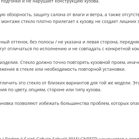
 подгонки и не нарушает конструкцию кузова.
ю обзорность, защиту салона от влаги и ветра, а также отсут
монтаже стекло плотно прилегает к кузову, не создает лишних 
ый оттенок, без полосы / не указана и левая сторона, передня
огут отличаться по исполнению и не совпадать с конкретной к
изделия. Стекло должно точно повторять кузовной проем, инач
жение в стекле или необходимость повторной установки.
ичить это стекло от близких вариантов для той же модели. Это
я по цвету, опциям, стороне или типу кузова.
овка позволяют избежать большинства проблем, которых опаса
 I Rexton Ii Saint-Gobain Sekurit 3015LGNR5FD начинается с акк