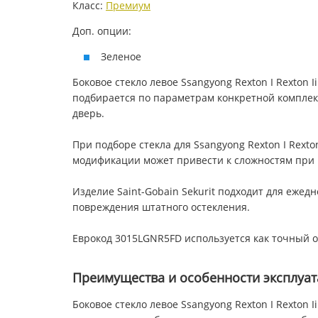
Класс:
Премиум
Доп. опции:
Зеленое
Боковое стекло левое Ssangyong Rexton I Rexton I
подбирается по параметрам конкретной комплект
дверь.
При подборе стекла для Ssangyong Rexton I Rext
модификации может привести к сложностям при
Изделие Saint-Gobain Sekurit подходит для еже
повреждения штатного остекления.
Еврокод 3015LGNR5FD используется как точный о
Преимущества и особенности эксплуа
Боковое стекло левое Ssangyong Rexton I Rexton 