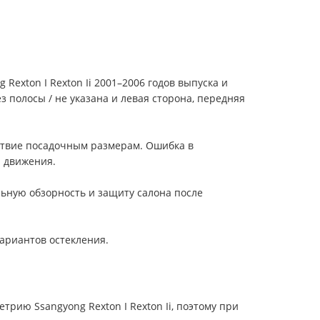
 Rexton I Rexton Ii 2001–2006 годов выпуска и
полосы / не указана и левая сторона, передняя
етствие посадочным размерам. Ошибка в
 движения.
льную обзорность и защиту салона после
вариантов остекления.
етрию Ssangyong Rexton I Rexton Ii, поэтому при