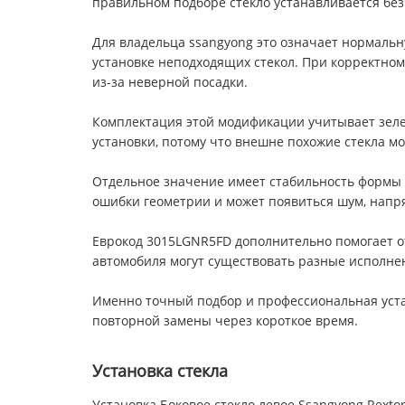
правильном подборе стекло устанавливается без
Для владельца ssangyong это означает нормальну
установке неподходящих стекол. При корректном 
из-за неверной посадки.
Комплектация этой модификации учитывает зелен
установки, потому что внешне похожие стекла м
Отдельное значение имеет стабильность формы 
ошибки геометрии и может появиться шум, напря
Еврокод 3015LGNR5FD дополнительно помогает отл
автомобиля могут существовать разные исполнени
Именно точный подбор и профессиональная устан
повторной замены через короткое время.
Установка стекла
Установка Боковое стекло левое Ssangyong Rexton