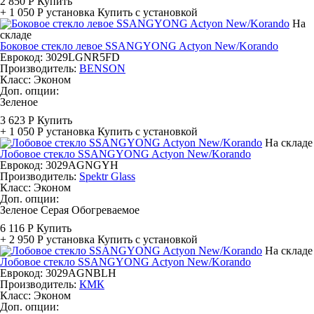
2 850 Р
Купить
+ 1 050 Р
установка
Купить с установкой
На
складе
Боковое стекло левое SSANGYONG Actyon New/Korando
Еврокод: 3029LGNR5FD
Производитель:
BENSON
Класс:
Эконом
Доп. опции:
Зеленое
3 623 Р
Купить
+ 1 050 Р
установка
Купить с установкой
На складе
Лобовое стекло SSANGYONG Actyon New/Korando
Еврокод: 3029AGNGYH
Производитель:
Spektr Glass
Класс:
Эконом
Доп. опции:
Зеленое
Серая
Обогреваемое
6 116 Р
Купить
+ 2 950 Р
установка
Купить с установкой
На складе
Лобовое стекло SSANGYONG Actyon New/Korando
Еврокод: 3029AGNBLH
Производитель:
КМК
Класс:
Эконом
Доп. опции: