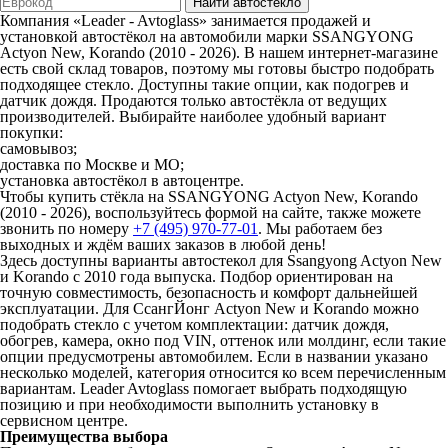
Найти автостекло
Компания «Leader - Avtoglass» занимается продажей и
установкой автостёкол на автомобили марки SSANGYONG
Actyon New, Korando (2010 - 2026). В нашем интернет-магазине
есть свой склад товаров, поэтому мы готовы быстро подобрать
подходящее стекло. Доступны такие опции, как подогрев и
датчик дождя. Продаются только автостёкла от ведущих
производителей. Выбирайте наиболее удобный вариант
покупки:
самовывоз;
доставка по Москве и МО;
установка автостёкол в автоцентре.
Чтобы купить стёкла на SSANGYONG Actyon New, Korando
(2010 - 2026), воспользуйтесь формой на сайте, также можете
звонить по номеру
+7 (495) 970-77-01
. Мы работаем без
выходных и ждём ваших заказов в любой день!
Здесь доступны варианты автостекол для Ssangyong Actyon New
и Korando с 2010 года выпуска. Подбор ориентирован на
точную совместимость, безопасность и комфорт дальнейшей
эксплуатации. Для СсангЙонг Actyon New и Korando можно
подобрать стекло с учетом комплектации: датчик дождя,
обогрев, камера, окно под VIN, оттенок или молдинг, если такие
опции предусмотрены автомобилем. Если в названии указано
несколько моделей, категория относится ко всем перечисленным
вариантам. Leader Avtoglass помогает выбрать подходящую
позицию и при необходимости выполнить установку в
сервисном центре.
Преимущества выбора