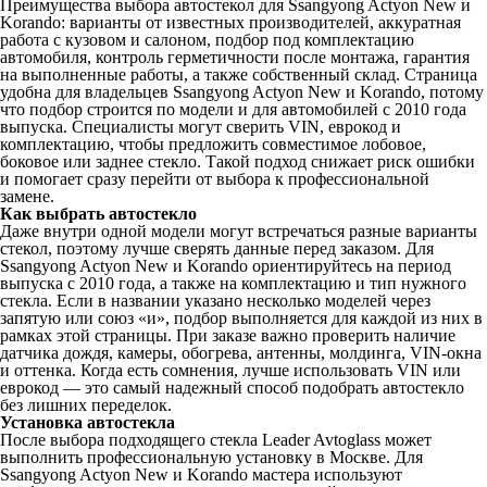
Преимущества выбора автостекол для Ssangyong Actyon New и
Korando: варианты от известных производителей, аккуратная
работа с кузовом и салоном, подбор под комплектацию
автомобиля, контроль герметичности после монтажа, гарантия
на выполненные работы, а также собственный склад. Страница
удобна для владельцев Ssangyong Actyon New и Korando, потому
что подбор строится по модели и для автомобилей с 2010 года
выпуска. Специалисты могут сверить VIN, еврокод и
комплектацию, чтобы предложить совместимое лобовое,
боковое или заднее стекло. Такой подход снижает риск ошибки
и помогает сразу перейти от выбора к профессиональной
замене.
Как выбрать автостекло
Даже внутри одной модели могут встречаться разные варианты
стекол, поэтому лучше сверять данные перед заказом. Для
Ssangyong Actyon New и Korando ориентируйтесь на период
выпуска с 2010 года, а также на комплектацию и тип нужного
стекла. Если в названии указано несколько моделей через
запятую или союз «и», подбор выполняется для каждой из них в
рамках этой страницы. При заказе важно проверить наличие
датчика дождя, камеры, обогрева, антенны, молдинга, VIN-окна
и оттенка. Когда есть сомнения, лучше использовать VIN или
еврокод — это самый надежный способ подобрать автостекло
без лишних переделок.
Установка автостекла
После выбора подходящего стекла Leader Avtoglass может
выполнить профессиональную установку в Москве. Для
Ssangyong Actyon New и Korando мастера используют