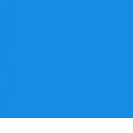
LEXUS
LIFAN
MAZDA
MERCEDES
MINI
MITSUBISHI
NISSAN
OPEL
PEUGEOT
PORSCHE
PROTON
RENAULT
ROVER
SAAB
SEAT
SKODA
SMART
SSANGYONG
SUBARU
SUZUKI
TESLA
TOYOTA
VOLKSWAGEN
VOLVO
ГАЗ
ЗАЗ
МОСКВИЧ
УАЗ