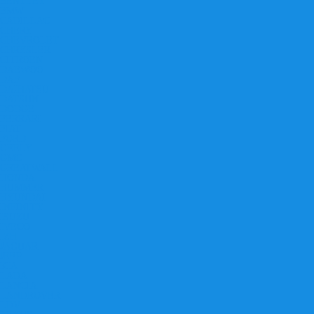
BENTLEY
BMW
CADILLAC
CHERY
CHEVROLET
CHRYSLER
CITROEN
DAEWOO
DAF
DAIHATSU
DATSUN
DODGE
FERRARI
FIAT
FORD
GEELY
GMC
GREATWALL
HONDA
HUMMER
HYUNDAI
INFINITY
ISUZU
IVECO
IZH
JAGUAR
JEEP
KIA
LADA
LANCIA
LANDROVER
LDV