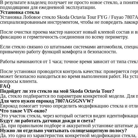
В результате владелец получает не просто новое стекло, а поня
подходящими для ежедневной эксплуатации.
Установка стекла
Установка Лобовое стекло Skoda Octavia Tour FYG / Fuyao 7807
специализированным инструментом, чтобы не повредить лакокра
После очистки проема мастер наносит новый клеевой состав и 
фиксацию и герметичность соединения по всему периметру.
Если стекло связано со штатными системами автомобиля, специа
привычную работу функций комфорта и безопасности.
Работы начинаются от 1 часа; точное время зависит от типа стек
После установки проводится контроль качества: проверяется гер
может безопасно находиться во время выполнения работ. На уст
вопросы клиента.
FAQ
Подойдет ли это стекло на мой Skoda Octavia Tour?
Да, стекло подбирается по параметрам конкретной модели. Для
Для чего нужен еврокод 7807AGSGNVW?
Еврокод помогает точно определить модификацию стекла и отли
Что такое VIN-окно?
Это участок стекла, через который остается виден идентифика
Будут ли работать датчики дождя и света?
Да, при правильном подборе и аккуратной установке штатные д
Нужно ли отдельно учитывать солнцезащитную полосу?
Да, это одна из характеристик конкретной модификации стекла, п