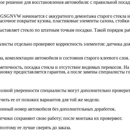
тное решение для восстановления автомобиля: с правильной поса
AGSGNVW начинается с аккуратного демонтажа старого стекла и 
сочное покрытие кузова, пластиковые элементы салона, стойки
выставляет стекло по штатным точкам посадки. Такой порядок р
листы отдельно проверяют корректность элементов: датчика дож
ла, комплектации автомобиля и состояния старого клеевого слоя.
метичность, посадка стекла и отсутствие видимых перекосов. На
ановку предоставляется гарантия, а после замены специалисты г
 полной уверенности специалисты могут дополнительно провери
чить ее от похожих вариантов для той же модели.
ционный номер автомобиля без дополнительных доработок.
атчики сохраняют свою работу; после монтажа их проверяют.
оэтому ее лучше сверять до заказа.