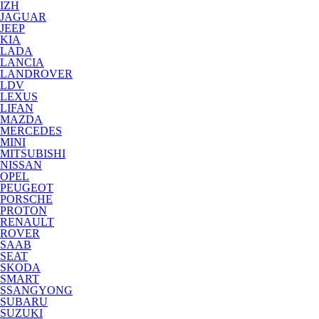
IZH
JAGUAR
JEEP
KIA
LADA
LANCIA
LANDROVER
LDV
LEXUS
LIFAN
MAZDA
MERCEDES
MINI
MITSUBISHI
NISSAN
OPEL
PEUGEOT
PORSCHE
PROTON
RENAULT
ROVER
SAAB
SEAT
SKODA
SMART
SSANGYONG
SUBARU
SUZUKI