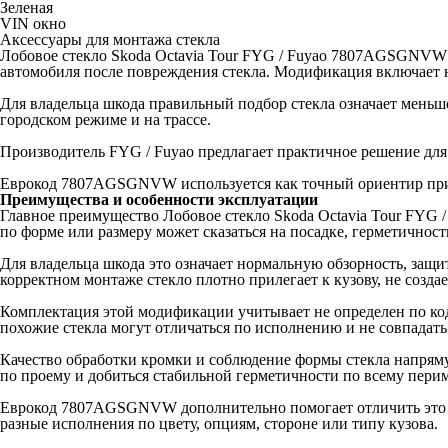
Зеленая
VIN окно
Аксессуары для монтажа стекла
Лобовое стекло Skoda Octavia Tour FYG / Fuyao 7807AGSGNVW п
автомобиля после повреждения стекла. Модификация включает не 
Для владельца шкода правильный подбор стекла означает меньше 
городском режиме и на трассе.
Производитель FYG / Fuyao предлагает практичное решение для
Еврокод 7807AGSGNVW используется как точный ориентир при п
Преимущества и особенности эксплуатации
Главное преимущество Лобовое стекло Skoda Octavia Tour FYG 
по форме или размеру может сказаться на посадке, герметичност
Для владельца шкода это означает нормальную обзорность, защи
корректном монтаже стекло плотно прилегает к кузову, не созда
Комплектация этой модификации учитывает не определен по коду
похожие стекла могут отличаться по исполнению и не совпадать
Качество обработки кромки и соблюдение формы стекла напряму
по проему и добиться стабильной герметичности по всему перим
Еврокод 7807AGSGNVW дополнительно помогает отличить это сте
разные исполнения по цвету, опциям, стороне или типу кузова.