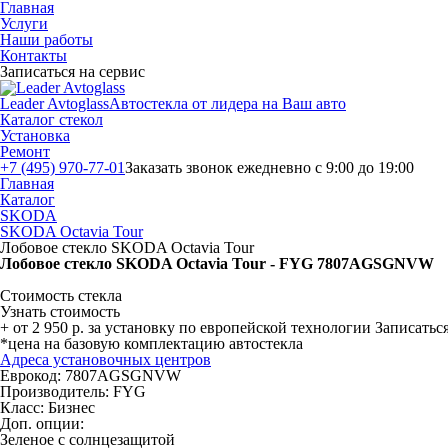
Главная
Услуги
Наши работы
Контакты
Записаться на сервис
Leader Avtoglass
Автостекла от лидера на Ваш авто
Каталог стекол
Установка
Ремонт
+7 (495) 970-77-01
Заказать звонок
ежедневно с 9:00 до 19:00
Главная
Каталог
SKODA
SKODA Octavia Tour
Лобовое стекло SKODA Octavia Tour
Лобовое стекло SKODA Octavia Tour - FYG 7807AGSGNVW
Стоимость стекла
Узнать стоимость
+ от 2 950 р. за установку по европейской технологии
Записаться
*цена на базовую комплектацию автостекла
Адреса установочных центров
Еврокод: 7807AGSGNVW
Производитель:
FYG
Класс:
Бизнес
Доп. опции:
Зеленое с солнцезащитой