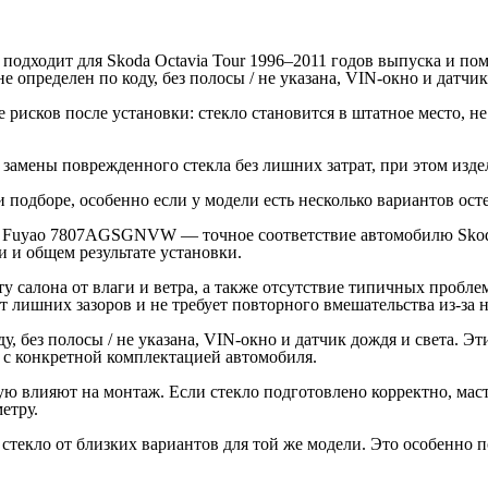
одходит для Skoda Octavia Tour 1996–2011 годов выпуска и пом
определен по коду, без полосы / не указана, VIN-окно и датчик
рисков после установки: стекло становится в штатное место, не
 замены поврежденного стекла без лишних затрат, при этом изд
одборе, особенно если у модели есть несколько вариантов ост
/ Fuyao 7807AGSGNVW — точное соответствие автомобилю Skoda 
и и общем результате установки.
ту салона от влаги и ветра, а также отсутствие типичных пробл
ет лишних зазоров и не требует повторного вмешательства из-за 
, без полосы / не указана, VIN-окно и датчик дождя и света. Э
 с конкретной комплектацией автомобиля.
ю влияют на монтаж. Если стекло подготовлено корректно, маст
етру.
кло от близких вариантов для той же модели. Это особенно пол