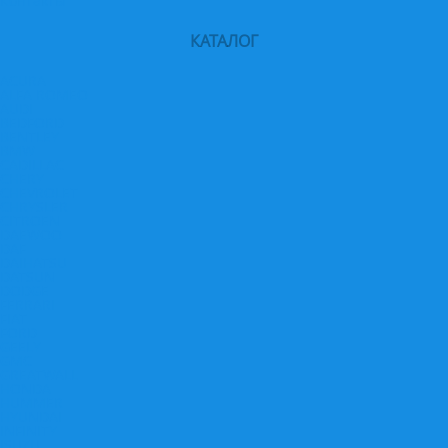
Контакты
КАТАЛОГ
ACURA
ALFA ROMEO
AUDI
BEDFORD
BENTLEY
BMW
CADILLAC
CHERY
CHEVROLET
CHRYSLER
CITROEN
DAEWOO
DAF
DAIHATSU
DATSUN
DODGE
FERRARI
FIAT
FORD
GEELY
GMC
GREATWALL
HONDA
HUMMER
HYUNDAI
INFINITY
ISUZU