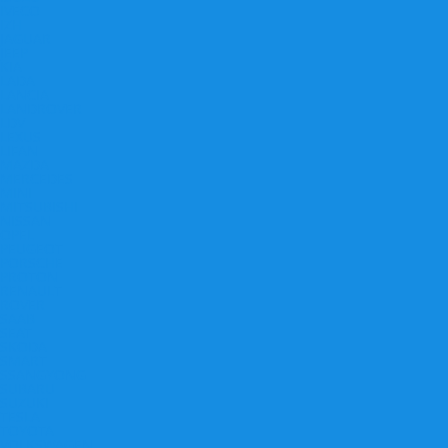
IVECO
IZH
JAGUAR
JEEP
KIA
LADA
LANCIA
LANDROVER
LDV
LEXUS
LIFAN
MAZDA
MERCEDES
MINI
MITSUBISHI
NISSAN
OPEL
PEUGEOT
PORSCHE
PROTON
RENAULT
ROVER
SAAB
SEAT
SKODA
SMART
SSANGYONG
SUBARU
SUZUKI
TESLA
TOYOTA
VOLKSWAGEN