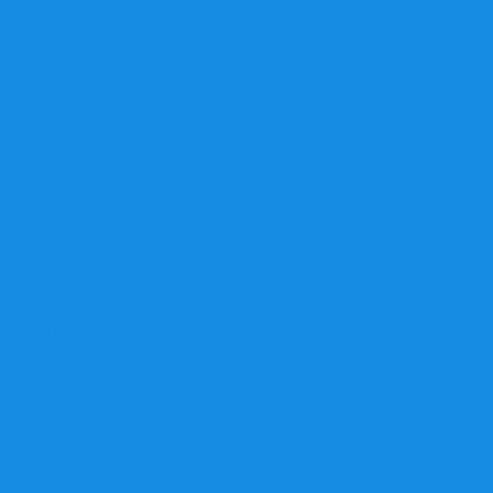
GMC
GREATWALL
HONDA
HUMMER
HYUNDAI
INFINITY
ISUZU
IVECO
IZH
JAGUAR
JEEP
KIA
LADA
LANCIA
LANDROVER
LDV
LEXUS
LIFAN
MAZDA
MERCEDES
MINI
MITSUBISHI
NISSAN
OPEL
PEUGEOT
PORSCHE
PROTON
RENAULT
ROVER
SAAB
SEAT
SKODA