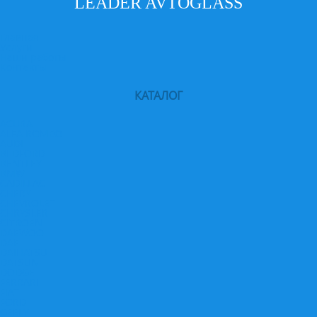
LEADER AVTOGLASS
Главная
Услуги
Наши работы
Контакты
КАТАЛОГ
ACURA
ALFA ROMEO
AUDI
BEDFORD
BENTLEY
BMW
CADILLAC
CHERY
CHEVROLET
CHRYSLER
CITROEN
DAEWOO
DAF
DAIHATSU
DATSUN
DODGE
FERRARI
FIAT
FORD
GEELY