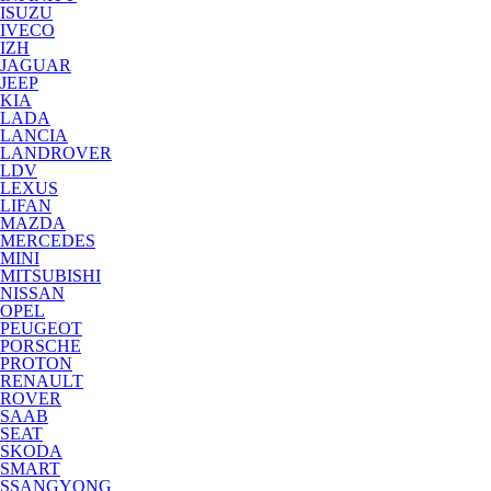
ISUZU
IVECO
IZH
JAGUAR
JEEP
KIA
LADA
LANCIA
LANDROVER
LDV
LEXUS
LIFAN
MAZDA
MERCEDES
MINI
MITSUBISHI
NISSAN
OPEL
PEUGEOT
PORSCHE
PROTON
RENAULT
ROVER
SAAB
SEAT
SKODA
SMART
SSANGYONG