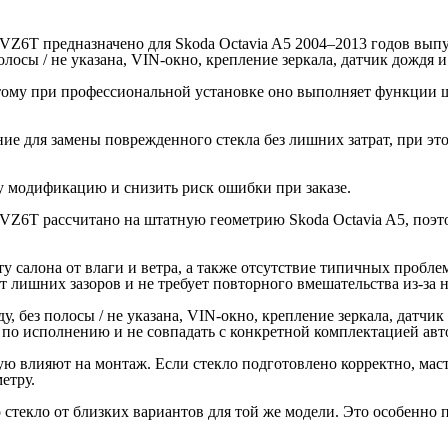
MVZ6T предназначено для Skoda Octavia A5 2004–2013 годов вып
лосы / не указана, VIN-окно, крепление зеркала, датчик дождя 
тому при профессиональной установке оно выполняет функции шт
ение для замены поврежденного стекла без лишних затрат, при э
модификацию и снизить риск ошибки при заказе.
MVZ6T рассчитано на штатную геометрию Skoda Octavia A5, поэт
ту салона от влаги и ветра, а также отсутствие типичных пробл
ет лишних зазоров и не требует повторного вмешательства из-за 
, без полосы / не указана, VIN-окно, крепление зеркала, датчи
 по исполнению и не совпадать с конкретной комплектацией авт
ю влияют на монтаж. Если стекло подготовлено корректно, маст
етру.
екло от близких вариантов для той же модели. Это особенно по