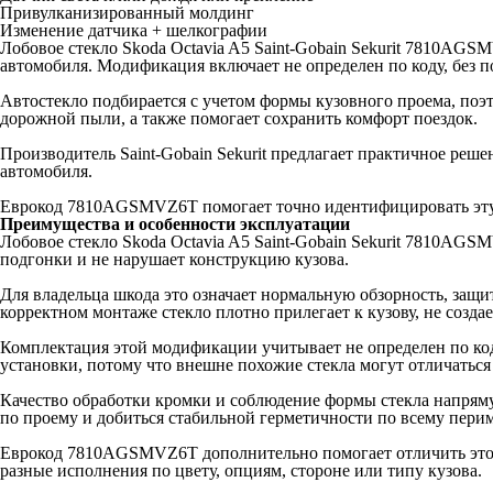
Привулканизированный молдинг
Изменение датчика + шелкографии
Лобовое стекло Skoda Octavia A5 Saint-Gobain Sekurit 7810AGS
автомобиля. Модификация включает не определен по коду, без по
Автостекло подбирается с учетом формы кузовного проема, поэ
дорожной пыли, а также помогает сохранить комфорт поездок.
Производитель Saint-Gobain Sekurit предлагает практичное реш
автомобиля.
Еврокод 7810AGSMVZ6T помогает точно идентифицировать эту 
Преимущества и особенности эксплуатации
Лобовое стекло Skoda Octavia A5 Saint-Gobain Sekurit 7810AGS
подгонки и не нарушает конструкцию кузова.
Для владельца шкода это означает нормальную обзорность, защи
корректном монтаже стекло плотно прилегает к кузову, не созда
Комплектация этой модификации учитывает не определен по коду
установки, потому что внешне похожие стекла могут отличаться
Качество обработки кромки и соблюдение формы стекла напряму
по проему и добиться стабильной герметичности по всему перим
Еврокод 7810AGSMVZ6T дополнительно помогает отличить это ст
разные исполнения по цвету, опциям, стороне или типу кузова.