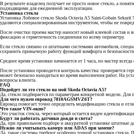
В результате владелец получает не просто новое стекло, а поня
подходящими для ежедневной эксплуатации.
Установка стекла
Установка Лобовое стекло Skoda Octavia A5 Saint-Gobain Sekur
удаляются специализированным инструментом, чтобы не повреди
После очистки проема мастер наносит новый клеевой состав и 
фиксацию и герметичность соединения по всему периметру.
Если стекло связано со штатными системами автомобиля, специ
сохранить привычную работу функций комфорта и безопасности
Среднее время установки начинается от 1 часа, но мастер всегда
После установки проводится контроль качества: проверяется гер
может безопасно находиться во время выполнения работ. На уст
вопросы клиента.
FAQ
Подойдет ли это стекло на мой Skoda Octavia A5?
Да, стекло подбирается по параметрам конкретной модели. Для
Для чего нужен еврокод 7810AGSMVZ6T?
Еврокод помогает точно определить модификацию стекла и отли
Что такое VIN-окно?
Это участок стекла, через который остается виден идентифика
Будут ли работать датчики дождя и света?
Да, при правильном подборе и аккуратной установке штатные д
Нужно ли учитывать камеру или ADAS при замене?
Да, такие системы требуют особенно точной установки стекла. 