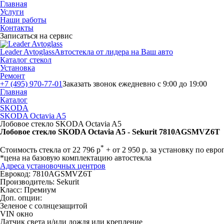
Главная
Услуги
Наши работы
Контакты
Записаться на сервис
Leader Avtoglass
Автостекла от лидера на Ваш авто
Каталог стекол
Установка
Ремонт
+7 (495) 970-77-01
Заказать звонок
ежедневно с 9:00 до 19:00
Главная
Каталог
SKODA
SKODA Octavia A5
Лобовое стекло SKODA Octavia A5
Лобовое стекло SKODA Octavia A5 - Sekurit 7810AGSMVZ6T
*
Стоимость стекла
от
22 796
р
+ от 2 950 р. за установку по евр
*цена на базовую комплектацию автостекла
Адреса установочных центров
Еврокод: 7810AGSMVZ6T
Производитель:
Sekurit
Класс:
Премиум
Доп. опции:
Зеленое с солнцезащитой
VIN окно
Датчик света и/или дождя или крепление