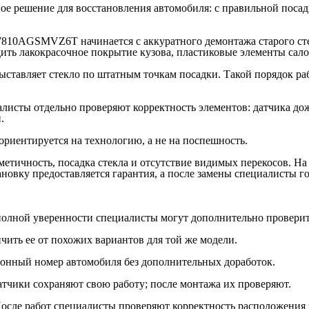
тное решение для восстановления автомобиля: с правильной поса
it 7810AGSMVZ6T начинается с аккуратного демонтажа старого ст
ть лакокрасочное покрытие кузова, пластиковые элементы сало
выставляет стекло по штатным точкам посадки. Такой порядок р
алисты отдельно проверяют корректность элементов: датчика до
.
 ориентируется на технологию, а не на поспешность.
метичность, посадка стекла и отсутствие видимых перекосов. На
ановку предоставляется гарантия, а после замены специалисты г
 полной уверенности специалисты могут дополнительно провери
чить ее от похожих вариантов для той же модели.
ционный номер автомобиля без дополнительных доработок.
атчики сохраняют свою работу; после монтажа их проверяют.
После работ специалисты проверяют корректность расположения 