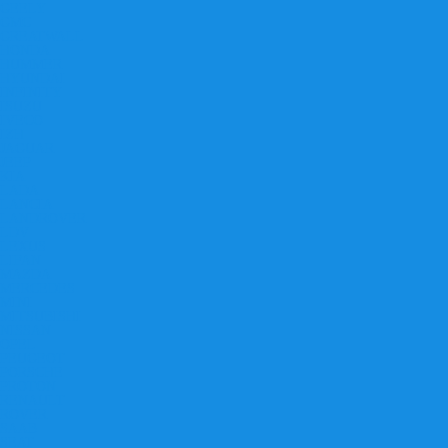
GEELY
GMC
GREATWALL
HONDA
HUMMER
HYUNDAI
INFINITY
ISUZU
IVECO
IZH
JAGUAR
JEEP
KIA
LADA
LANCIA
LANDROVER
LDV
LEXUS
LIFAN
MAZDA
MERCEDES
MINI
MITSUBISHI
NISSAN
OPEL
PEUGEOT
PORSCHE
PROTON
RENAULT
ROVER
SAAB
SEAT