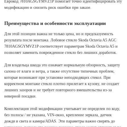
Еврокод 7810AGSGYMVZ1P помогает точно идентифицировать эту
модификацию и снизить риск ошибки при заказе.
Преимущества и особенности эксплуатации
Для этой позиции важна не только цена, но и предсказуемость
результата после монтажа. Лобовое стекло Skoda Octavia A5 AGC
7810AGSGYMVZ1P соответствует параметрам Skoda Octavia A5 и
позволяет заменить поврежденное стекло без лишних доработок.
Для владельца шкода это означает нормальную обзорность, защиту
салона от влаги и ветра, а также отсутствие типичных проблем,
которые возникают при установке неподходящих стекол. При
корректном монтаже стекло плотно прилегает к кузову, не создает
лишних зазоров и не требует повторного вмешательства из-за
неверной посадки.
Комплектация этой модификации учитывает не определен по коду,
без полосы / не указана, VIN-окно, крепление зеркала, датчик
дождя и света и камера/ADAS. Эти параметры важно сверять до