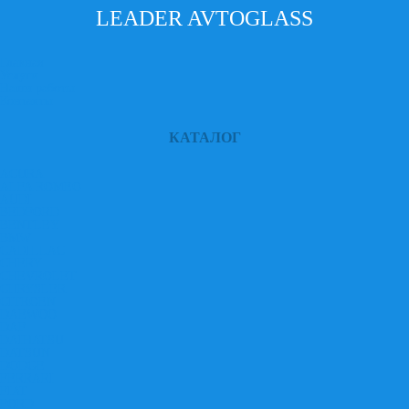
LEADER AVTOGLASS
Главная
Услуги
Наши работы
Контакты
КАТАЛОГ
ACURA
ALFA ROMEO
AUDI
BEDFORD
BENTLEY
BMW
CADILLAC
CHERY
CHEVROLET
CHRYSLER
CITROEN
DAEWOO
DAF
DAIHATSU
DATSUN
DODGE
FERRARI
FIAT
FORD