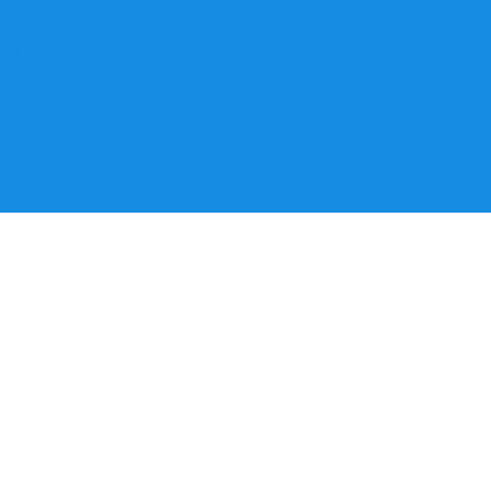
SKODA
SMART
SSANGYONG
SUBARU
SUZUKI
TESLA
TOYOTA
VOLKSWAGEN
VOLVO
ГАЗ
ЗАЗ
МОСКВИЧ
УАЗ