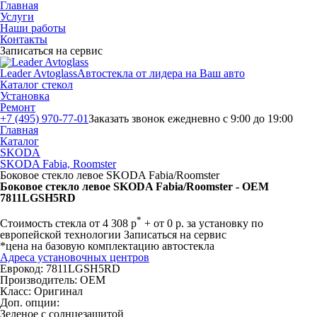
Главная
Услуги
Наши работы
Контакты
Записаться на сервис
Leader Avtoglass
Автостекла от лидера на Ваш авто
Каталог стекол
Установка
Ремонт
+7 (495) 970-77-01
Заказать звонок
ежедневно с 9:00 до 19:00
Главная
Каталог
SKODA
SKODA Fabia, Roomster
Боковое стекло левое SKODA Fabia/Roomster
Боковое стекло левое SKODA Fabia/Roomster - OEM
7811LGSH5RD
*
Стоимость стекла
от
4 308
р
+ от 0 р. за установку по
европейской технологии
Записаться на сервис
*цена на базовую комплектацию автостекла
Адреса установочных центров
Еврокод: 7811LGSH5RD
Производитель:
OEM
Класс:
Оригинал
Доп. опции:
Зеленое с солнцезащитой