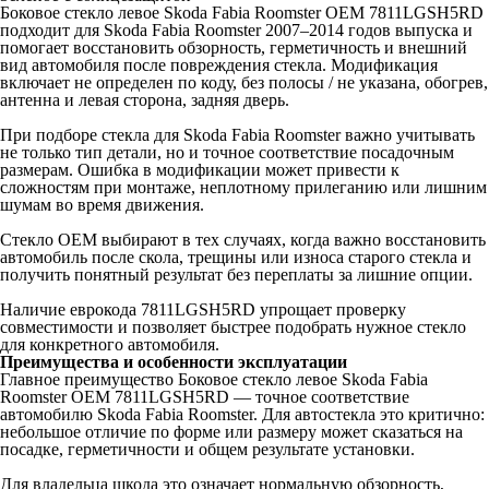
Боковое стекло левое Skoda Fabia Roomster OEM 7811LGSH5RD
подходит для Skoda Fabia Roomster 2007–2014 годов выпуска и
помогает восстановить обзорность, герметичность и внешний
вид автомобиля после повреждения стекла. Модификация
включает не определен по коду, без полосы / не указана, обогрев,
антенна и левая сторона, задняя дверь.
При подборе стекла для Skoda Fabia Roomster важно учитывать
не только тип детали, но и точное соответствие посадочным
размерам. Ошибка в модификации может привести к
сложностям при монтаже, неплотному прилеганию или лишним
шумам во время движения.
Стекло OEM выбирают в тех случаях, когда важно восстановить
автомобиль после скола, трещины или износа старого стекла и
получить понятный результат без переплаты за лишние опции.
Наличие еврокода 7811LGSH5RD упрощает проверку
совместимости и позволяет быстрее подобрать нужное стекло
для конкретного автомобиля.
Преимущества и особенности эксплуатации
Главное преимущество Боковое стекло левое Skoda Fabia
Roomster OEM 7811LGSH5RD — точное соответствие
автомобилю Skoda Fabia Roomster. Для автостекла это критично:
небольшое отличие по форме или размеру может сказаться на
посадке, герметичности и общем результате установки.
Для владельца шкода это означает нормальную обзорность,