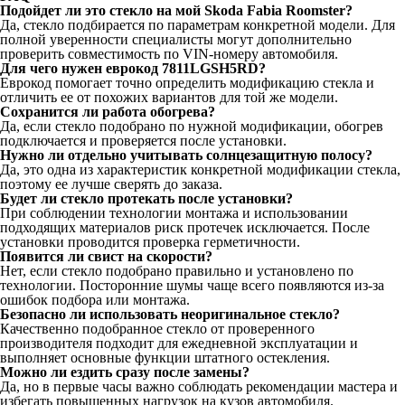
Подойдет ли это стекло на мой Skoda Fabia Roomster?
Да, стекло подбирается по параметрам конкретной модели. Для
полной уверенности специалисты могут дополнительно
проверить совместимость по VIN-номеру автомобиля.
Для чего нужен еврокод 7811LGSH5RD?
Еврокод помогает точно определить модификацию стекла и
отличить ее от похожих вариантов для той же модели.
Сохранится ли работа обогрева?
Да, если стекло подобрано по нужной модификации, обогрев
подключается и проверяется после установки.
Нужно ли отдельно учитывать солнцезащитную полосу?
Да, это одна из характеристик конкретной модификации стекла,
поэтому ее лучше сверять до заказа.
Будет ли стекло протекать после установки?
При соблюдении технологии монтажа и использовании
подходящих материалов риск протечек исключается. После
установки проводится проверка герметичности.
Появится ли свист на скорости?
Нет, если стекло подобрано правильно и установлено по
технологии. Посторонние шумы чаще всего появляются из-за
ошибок подбора или монтажа.
Безопасно ли использовать неоригинальное стекло?
Качественно подобранное стекло от проверенного
производителя подходит для ежедневной эксплуатации и
выполняет основные функции штатного остекления.
Можно ли ездить сразу после замены?
Да, но в первые часы важно соблюдать рекомендации мастера и
избегать повышенных нагрузок на кузов автомобиля.