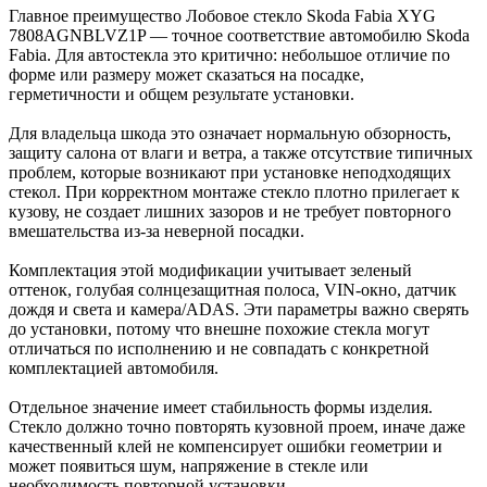
Главное преимущество Лобовое стекло Skoda Fabia XYG
7808AGNBLVZ1P — точное соответствие автомобилю Skoda
Fabia. Для автостекла это критично: небольшое отличие по
форме или размеру может сказаться на посадке,
герметичности и общем результате установки.
Для владельца шкода это означает нормальную обзорность,
защиту салона от влаги и ветра, а также отсутствие типичных
проблем, которые возникают при установке неподходящих
стекол. При корректном монтаже стекло плотно прилегает к
кузову, не создает лишних зазоров и не требует повторного
вмешательства из-за неверной посадки.
Комплектация этой модификации учитывает зеленый
оттенок, голубая солнцезащитная полоса, VIN-окно, датчик
дождя и света и камера/ADAS. Эти параметры важно сверять
до установки, потому что внешне похожие стекла могут
отличаться по исполнению и не совпадать с конкретной
комплектацией автомобиля.
Отдельное значение имеет стабильность формы изделия.
Стекло должно точно повторять кузовной проем, иначе даже
качественный клей не компенсирует ошибки геометрии и
может появиться шум, напряжение в стекле или
необходимость повторной установки.