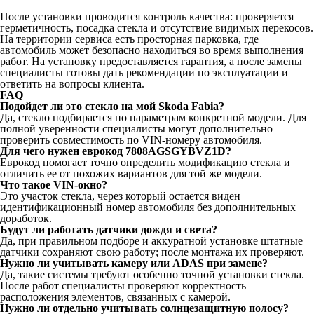
После установки проводится контроль качества: проверяется
герметичность, посадка стекла и отсутствие видимых перекосов.
На территории сервиса есть просторная парковка, где
автомобиль может безопасно находиться во время выполнения
работ. На установку предоставляется гарантия, а после замены
специалисты готовы дать рекомендации по эксплуатации и
ответить на вопросы клиента.
FAQ
Подойдет ли это стекло на мой Skoda Fabia?
Да, стекло подбирается по параметрам конкретной модели. Для
полной уверенности специалисты могут дополнительно
проверить совместимость по VIN-номеру автомобиля.
Для чего нужен еврокод 7808AGSGYBVZ1D?
Еврокод помогает точно определить модификацию стекла и
отличить ее от похожих вариантов для той же модели.
Что такое VIN-окно?
Это участок стекла, через который остается виден
идентификационный номер автомобиля без дополнительных
доработок.
Будут ли работать датчики дождя и света?
Да, при правильном подборе и аккуратной установке штатные
датчики сохраняют свою работу; после монтажа их проверяют.
Нужно ли учитывать камеру или ADAS при замене?
Да, такие системы требуют особенно точной установки стекла.
После работ специалисты проверяют корректность
расположения элементов, связанных с камерой.
Нужно ли отдельно учитывать солнцезащитную полосу?