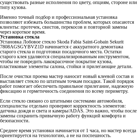
существовать разные исполнения по цвету, опциям, стороне или
типу кузова.
Именно точный подбор и профессиональная установка
позволяют избежать большинства проблем, которых опасаются
клиенты: протечек, свистов, перекосов и повторной замены
через короткое время.
Установка стекла
Установка Лобовое стекло Skoda Fabia Saint-Gobain Sekurit
7808AGSGYBVZ1D начинается с аккуратного демонтажа
старого стекла и подготовки посадочного места. Остатки
старого клея удаляются специализированным инструментом,
чтобы не повредить лакокрасочное покрытие кузова,
пластиковые элементы салона, стойки и прилегающие детали.
После очистки проема мастер наносит новый клеевой состав и
выставляет стекло по штатным точкам посадки. Такой порядок
работ помогает обеспечить правильное прилегание, надежную
фиксацию и герметичность соединения по всему периметру.
Если стекло связано со штатными системами автомобиля,
специалисты отдельно проверяют корректность элементов:
датчика дождя и света и камеры/ADAS. Это важно, чтобы после
замены сохранить привычную работу функций комфорта и
безопасности.
Среднее время установки начинается от 1 часа, но мастер всегда
ориентируется на технологию, а не на поспешность.