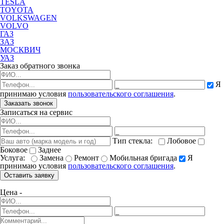
TESLA
TOYOTA
VOLKSWAGEN
VOLVO
ГАЗ
ЗАЗ
МОСКВИЧ
УАЗ
Заказ обратного звонка
Я
принимаю условия
пользовательского соглашения
.
Заказать звонок
Записаться на сервис
Тип стекла:
Лобовое
Боковое
Заднее
Услуга:
Замена
Ремонт
Мобильная бригада
Я
принимаю условия
пользовательского соглашения
.
Оставить заявку
Цена -