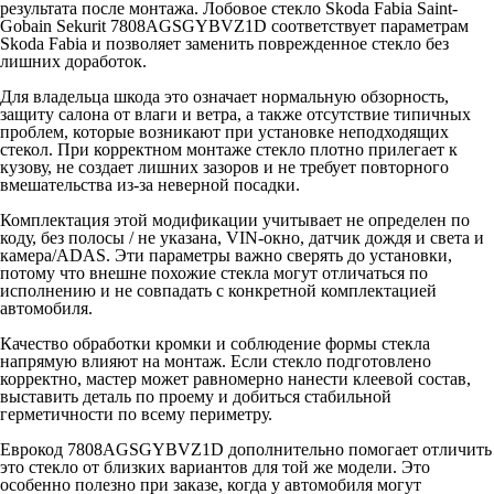
результата после монтажа. Лобовое стекло Skoda Fabia Saint-
Gobain Sekurit 7808AGSGYBVZ1D соответствует параметрам
Skoda Fabia и позволяет заменить поврежденное стекло без
лишних доработок.
Для владельца шкода это означает нормальную обзорность,
защиту салона от влаги и ветра, а также отсутствие типичных
проблем, которые возникают при установке неподходящих
стекол. При корректном монтаже стекло плотно прилегает к
кузову, не создает лишних зазоров и не требует повторного
вмешательства из-за неверной посадки.
Комплектация этой модификации учитывает не определен по
коду, без полосы / не указана, VIN-окно, датчик дождя и света и
камера/ADAS. Эти параметры важно сверять до установки,
потому что внешне похожие стекла могут отличаться по
исполнению и не совпадать с конкретной комплектацией
автомобиля.
Качество обработки кромки и соблюдение формы стекла
напрямую влияют на монтаж. Если стекло подготовлено
корректно, мастер может равномерно нанести клеевой состав,
выставить деталь по проему и добиться стабильной
герметичности по всему периметру.
Еврокод 7808AGSGYBVZ1D дополнительно помогает отличить
это стекло от близких вариантов для той же модели. Это
особенно полезно при заказе, когда у автомобиля могут