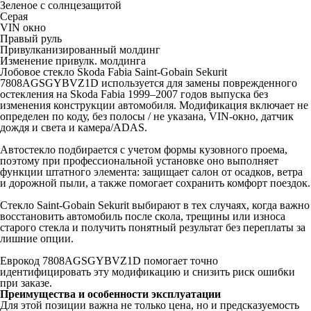
Зеленое с солнцезащитой
Серая
VIN окно
Правый руль
Привулканизированный молдинг
Изменение привулк. молдинга
Лобовое стекло Skoda Fabia Saint-Gobain Sekurit
7808AGSGYBVZ1D используется для замены поврежденного
остекления на Skoda Fabia 1999–2007 годов выпуска без
изменения конструкции автомобиля. Модификация включает не
определен по коду, без полосы / не указана, VIN-окно, датчик
дождя и света и камера/ADAS.
Автостекло подбирается с учетом формы кузовного проема,
поэтому при профессиональной установке оно выполняет
функции штатного элемента: защищает салон от осадков, ветра
и дорожной пыли, а также помогает сохранить комфорт поездок.
Стекло Saint-Gobain Sekurit выбирают в тех случаях, когда важно
восстановить автомобиль после скола, трещины или износа
старого стекла и получить понятный результат без переплаты за
лишние опции.
Еврокод 7808AGSGYBVZ1D помогает точно
идентифицировать эту модификацию и снизить риск ошибки
при заказе.
Преимущества и особенности эксплуатации
Для этой позиции важна не только цена, но и предсказуемость