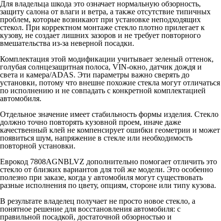
Для владельца шкода это означает нормальную обзорность,
защиту салона от влаги и ветра, а также отсутствие типичных
проблем, которые возникают при установке неподходящих
стекол. При корректном монтаже стекло плотно прилегает к
кузову, не создает лишних зазоров и не требует повторного
вмешательства из-за неверной посадки.
Комплектация этой модификации учитывает зеленый оттенок,
голубая солнцезащитная полоса, VIN-окно, датчик дождя и
света и камера/ADAS. Эти параметры важно сверять до
установки, потому что внешне похожие стекла могут отличаться
по исполнению и не совпадать с конкретной комплектацией
автомобиля.
Отдельное значение имеет стабильность формы изделия. Стекло
должно точно повторять кузовной проем, иначе даже
качественный клей не компенсирует ошибки геометрии и может
появиться шум, напряжение в стекле или необходимость
повторной установки.
Еврокод 7808AGNBLVZ дополнительно помогает отличить это
стекло от близких вариантов для той же модели. Это особенно
полезно при заказе, когда у автомобиля могут существовать
разные исполнения по цвету, опциям, стороне или типу кузова.
В результате владелец получает не просто новое стекло, а
понятное решение для восстановления автомобиля: с
правильной посадкой, достаточной обзорностью и