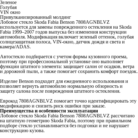
Зеленое
Голубая
VIN окно
Привулканизированный молдинг
Лобовое стекло Skoda Fabia Benson 7808AGNBLVZ
используется для замены поврежденного остекления на Skoda
Fabia 1999–2007 годов выпуска без изменения конструкции
автомобиля. Модификация включает зеленый оттенок, голубая
солнцезащитная полоса, VIN-окно, датчик дождя и света и
камера/ADAS.
Автостекло подбирается с учетом формы кузовного проема,
поэтому при профессиональной установке оно выполняет
функции штатного элемента: защищает салон от осадков, ветра
и дорожной пыли, а также помогает сохранить комфорт поездок.
Изделие Benson подходит для ежедневного использования и
позволяет вернуть автомобилю нормальную обзорность и
защиту салона после повреждения штатного остекления.
Еврокод 7808AGNBLVZ помогает точно идентифицировать эту
модификацию и снизить риск ошибки при заказе.
Преимущества и особенности эксплуатации
Лобовое стекло Skoda Fabia Benson 7808AGNBLVZ рассчитано
на штатную геометрию Skoda Fabia, поэтому при правильном
подборе стекло устанавливается без подгонки и не нарушает
конструкцию кузова.