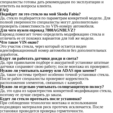
специалисты готовы дать рекомендации по эксплуатации и
ответить на вопросы клиента.
FAQ
Подойдет ли это стекло на мой Skoda Fabia?
Да, стекло подбирается по параметрам конкретной модели. Для
полной уверенности специалисты могут дополнительно
проверить совместимость по VIN-номеру автомобиля.
Для чего нужен еврокод 7808AGNBLVZ?
Еврокод помогает точно определить модификацию стекла и
отличить ее от похожих вариантов для той же модели.
Что такое VIN-окно?
Это участок стекла, через который остается виден
идентификационный номер автомобиля без дополнительных
доработок.
Будут ли работать датчики дождя и света?
Да, при правильном подборе и аккуратной установке штатные
датчики сохраняют свою работу; после монтажа их проверяют.
Нужно ли учитывать камеру или ADAS при замене?
Да, такие системы требуют особенно точной установки стекла.
После работ специалисты проверяют корректность
расположения элементов, связанных с камерой.
Нужно ли отдельно учитывать солнцезащитную полосу?
Да, это одна из характеристик конкретной модификации стекла,
поэтому ее лучше сверять до заказа.
Будет ли стекло протекать после установки?
При соблюдении технологии монтажа и использовании
подходящих материалов риск протечек исключается. После
установки проводится проверка герметичности.