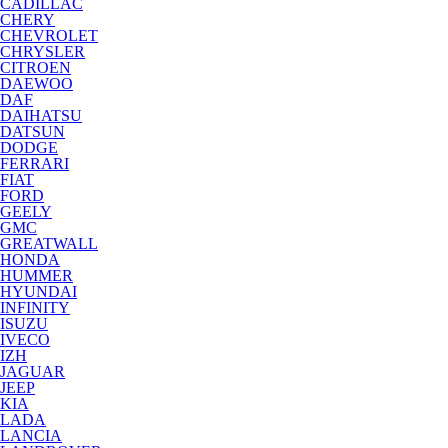
CADILLAC
CHERY
CHEVROLET
CHRYSLER
CITROEN
DAEWOO
DAF
DAIHATSU
DATSUN
DODGE
FERRARI
FIAT
FORD
GEELY
GMC
GREATWALL
HONDA
HUMMER
HYUNDAI
INFINITY
ISUZU
IVECO
IZH
JAGUAR
JEEP
KIA
LADA
LANCIA